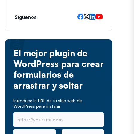
e
c
t
Síguenos
r
ó
n
i
c
El mejor plugin de
o
WordPress para crear
formularios de
arrastrar y soltar
Introduce la URL de tu sitio web de
WordPress para instalar
N
C