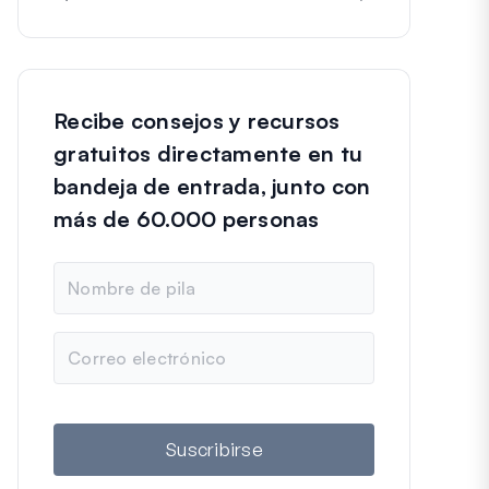
Recibe consejos y recursos
gratuitos directamente en tu
bandeja de entrada, junto con
más de 60.000 personas
N
o
m
b
C
r
o
e
r
r
e
o
Suscribirse
e
l