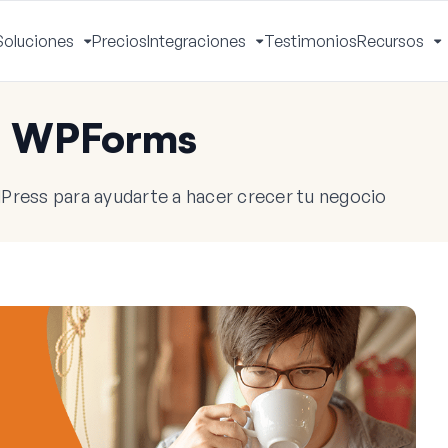
Soluciones
Precios
Integraciones
Testimonios
Recursos
ctivar
Activar
Activar
A
enú
menú
menú
m
e WPForms
Press para ayudarte a hacer crecer tu negocio