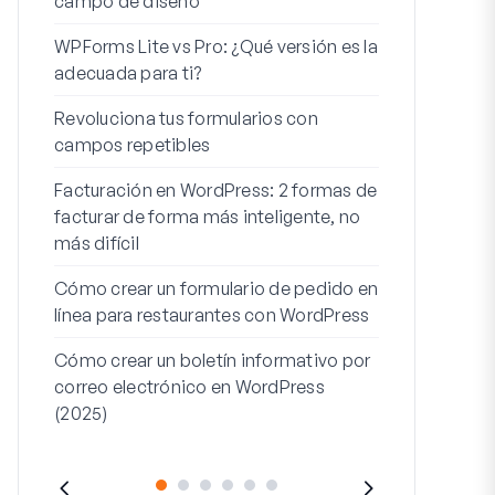
campo de diseño
Integración
WPForms Lite vs Pro: ¿Qué versión es la
WooCommerc
adecuada para ti?
Los 7 mejor
Revoluciona tus formularios con
formularios 
campos repetibles
Cómo iniciar 
Facturación en WordPress: 2 formas de
Cómo crear u
facturar de forma más inteligente, no
pasos en Wor
más difícil
Línea de dire
Cómo crear un formulario de pedido en
dirección 2: 
línea para restaurantes con WordPress
(+EJEMPLO
Cómo crear un boletín informativo por
correo electrónico en WordPress
(2025)