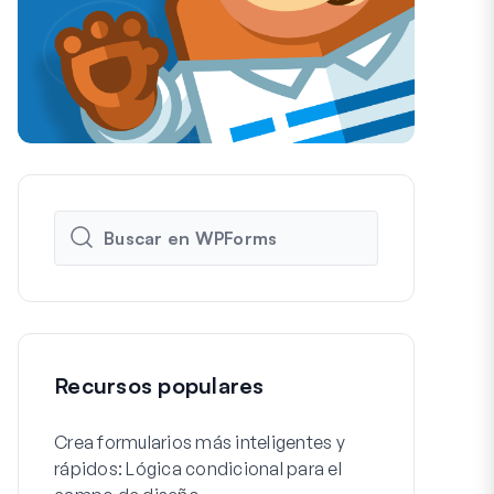
Recursos populares
Crea formularios más inteligentes y
Cómo crear f
rápidos: Lógica condicional para el
de registro 