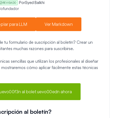
Por
Syed Balkhi
REVISADO
ofundador
piar para LLM
Ver Markdown
 tu formulario de suscripción al boletín? Crear un
isitantes muchas razones para suscribirse.
icas sencillas que utilizan los profesionales al diseñar
te mostraremos cómo aplicar fácilmente estas técnicas
i uevo00f3n al bolet uevo00edn ahora
ripción al boletín?