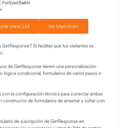
Por
Syed Balkhi
r
piar para LLM
Ver Markdown
GetResponse? Si facilitas que tus visitantes se
o.
ativos de GetResponse tienen una personalización
 lógica condicional, formularios de varios pasos o
n con la configuración técnica para conectar ambas
constructor de formularios de arrastrar y soltar con
rmulario de suscripción de GetResponse en
icamente los suscriptores y
crear tu lista de correo