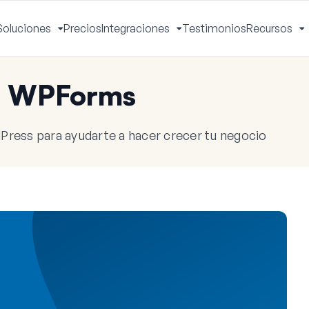
Soluciones
Precios
Integraciones
Testimonios
Recursos
ctivar
Activar
Activar
A
enú
menú
menú
m
e WPForms
Press para ayudarte a hacer crecer tu negocio