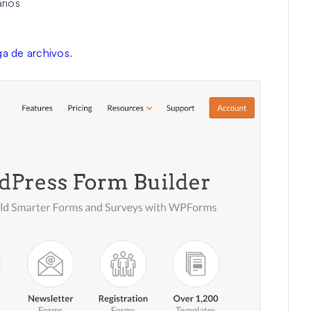
rios
a de archivos
.