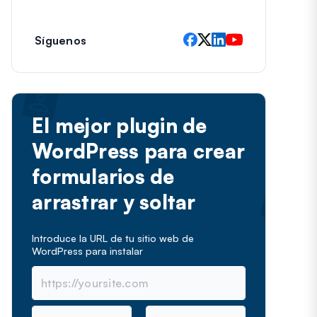
e
c
t
Síguenos
r
ó
n
i
c
El mejor plugin de
o
WordPress para crear
formularios de
arrastrar y soltar
Introduce la URL de tu sitio web de
WordPress para instalar
N
C