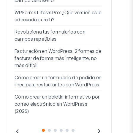
campo de diseño
Integración
WPForms Lite vs Pro: ¿Qué versión es la
WooCommerc
adecuada para ti?
Los 7 mejor
Revoluciona tus formularios con
formularios 
campos repetibles
Cómo iniciar 
Facturación en WordPress: 2 formas de
Cómo crear u
facturar de forma más inteligente, no
pasos en Wor
más difícil
Línea de dire
Cómo crear un formulario de pedido en
dirección 2: 
línea para restaurantes con WordPress
(+EJEMPLO
Cómo crear un boletín informativo por
correo electrónico en WordPress
(2025)