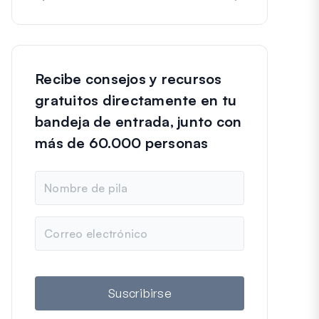
Recibe consejos y recursos
gratuitos directamente en tu
bandeja de entrada, junto con
más de 60.000 personas
N
o
m
b
C
r
o
e
r
r
e
o
Suscribirse
e
l