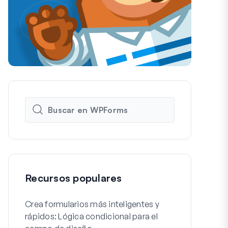
Recursos populares
Crea formularios más inteligentes y
Cómo crear f
rápidos: Lógica condicional para el
de registro 