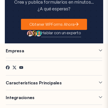
Crea y publica formularios en minutos...
¿A qué esperas?
Obtener WPForms Ahora
Hablar con un experto
Empresa
Carreras
Afiliados
Testimonios
Blog
Contacto
Divulgación FTC
Prensa
Características Principales
Creador de Formularios
Formularios de varias
Online
páginas
Integraciones
Lógica condicional
Campos repetidores
Mailchimp
Slack