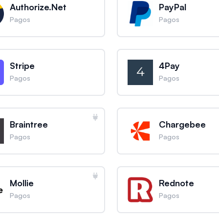
Authorize.Net
PayPal
Pagos
Pagos
Stripe
4Pay
Pagos
Pagos
Braintree
Chargebee
Pagos
Pagos
Mollie
Rednote
Pagos
Pagos