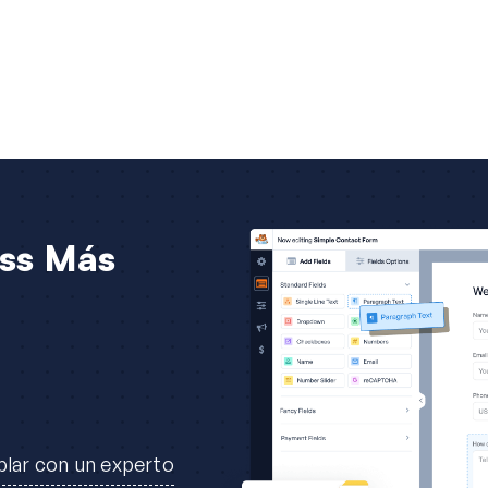
ss Más
lar con un experto