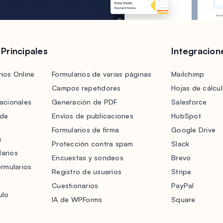
 Principales
Integracion
ios Online
Formularios de varias páginas
Mailchimp
Campos repetidores
Hojas de cálcu
acionales
Generación de PDF
Salesforce
 de
Envíos de publicaciones
HubSpot
Formularios de firma
Google Drive
s
Protección contra spam
Slack
arios
Encuestas y sondeos
Brevo
ormularios
Registro de usuarios
Stripe
Cuestionarios
PayPal
ulo
IA de WPForms
Square