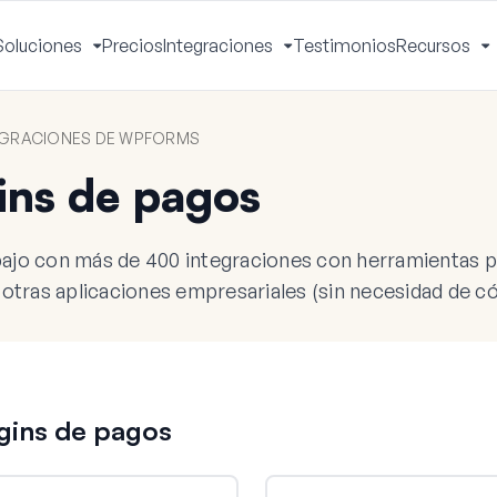
Soluciones
Precios
Integraciones
Testimonios
Recursos
ctivar
Activar
Activar
A
enú
menú
menú
m
EGRACIONES DE WPFORMS
ins de pagos
bajo con más de 400 integraciones con herramientas 
tras aplicaciones empresariales (sin necesidad de có
ugins de pagos