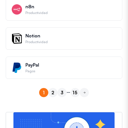
n8n
Productividad
Notion
Productividad
PayPal
Pagos
…
1
2
3
15
Siguiente