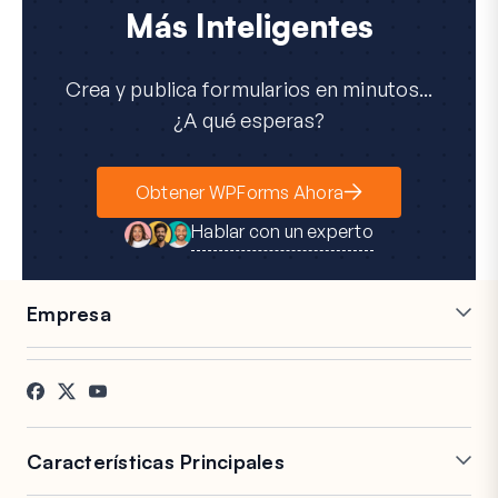
Más Inteligentes
Crea y publica formularios en minutos...
¿A qué esperas?
Obtener WPForms Ahora
Hablar con un experto
Empresa
Carreras
Afiliados
Testimonios
Blog
Contacto
Divulgación FTC
Prensa
Características Principales