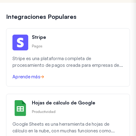
Integraciones Populares
Stripe
Pagos
Stripe es una plataforma completa de
procesamiento de pagos creada para empresas de
todos los tamaños, desde pequeñas startups hasta
Aprende más
grandes compañías. Gestiona transacciones en línea
y móviles, trabajando con muchos métodos de pago,
incluidas tarjetas de crédito, domiciliaciones
bancarias y transferencias bancarias rápidas. La
Hojas de cálculo de Google
potente API de Stripe permite a los desarrolladores
crear experiencias de pago personalizadas que se
Productividad
integran perfectamente en aplicaciones o […]
Google Sheets es una herramienta de hojas de
cálculo en la nube, con muchas funciones como