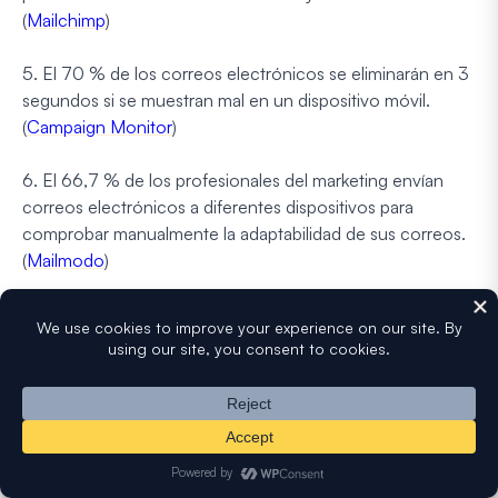
(
Mailchimp
)
5. El 70 % de los correos electrónicos se eliminarán en 3
segundos si se muestran mal en un dispositivo móvil.
(
Campaign Monitor
)
6. El 66,7 % de los profesionales del marketing envían
correos electrónicos a diferentes dispositivos para
comprobar manualmente la adaptabilidad de sus correos.
(
Mailmodo
)
Estadísticas de personalización y
automatización de marketing por correo
electrónico
Comprenda las tendencias en el uso de la personalización
basada en datos, la efectividad de los flujos de trabajo
automatizados de correo electrónico y cómo estas