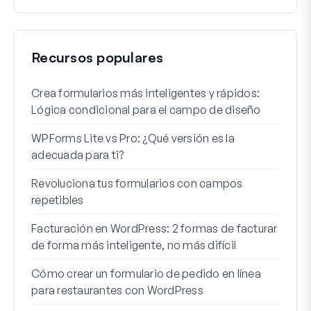
Recursos populares
Crea formularios más inteligentes y rápidos:
Cómo
Lógica condicional para el campo de diseño
regi
WPForms Lite vs Pro: ¿Qué versión es la
Int
adecuada para ti?
Cone
Revoluciona tus formularios con campos
Los 
repetibles
lógi
Facturación en WordPress: 2 formas de facturar
Cómo
de forma más inteligente, no más difícil
Cómo
Cómo crear un formulario de pedido en línea
Word
para restaurantes con WordPress
Líne