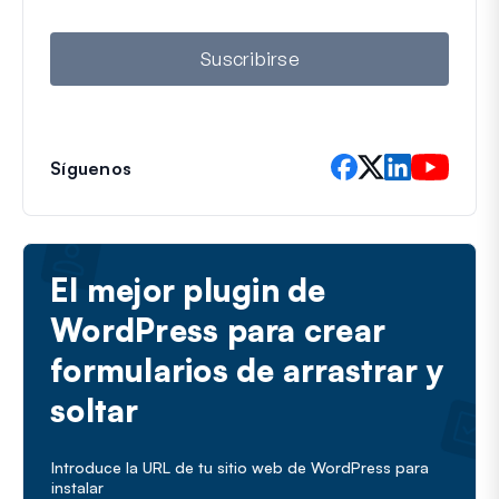
r
e
o
Suscribirse
e
l
e
c
t
Síguenos
r
ó
n
i
c
El mejor plugin de
o
WordPress para crear
formularios de arrastrar y
soltar
Introduce la URL de tu sitio web de WordPress para
instalar