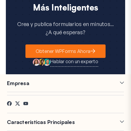
Más Inteligentes
Crea y publica formularios en minutos...
¿A qué esperas?
Obtener WPForms Ahora
Hablar con un experto
Empresa
Carreras
Afiliados
Testimonios
Blog
Contacto
Divulgación FTC
Prensa
Características Principales