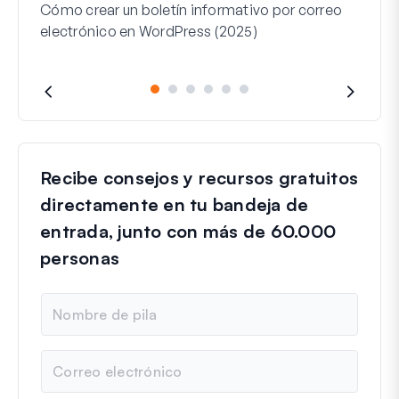
Cómo crear un boletín informativo por correo
Para
electrónico en WordPress (2025)
Recibe consejos y recursos gratuitos
directamente en tu bandeja de
entrada, junto con más de 60.000
personas
N
o
m
b
C
r
o
e
r