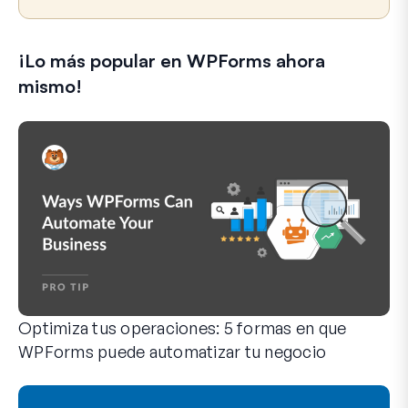
l
e
¡Lo más popular en WPForms ahora
c
t
mismo!
r
ó
n
i
c
o
Optimiza tus operaciones: 5 formas en que
WPForms puede automatizar tu negocio
WPForms puede ayudarte a eliminar los pasos manuales que 