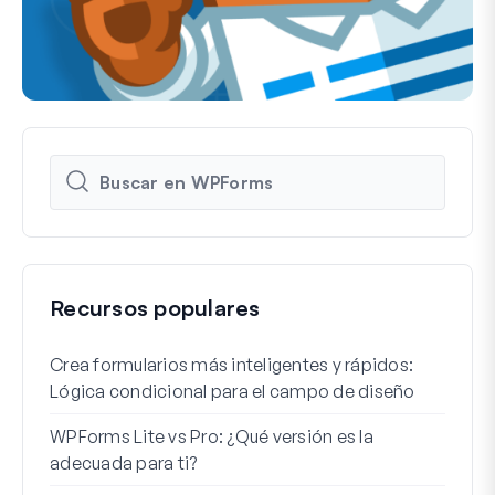
Recursos populares
Crea formularios más inteligentes y rápidos:
Cómo
Lógica condicional para el campo de diseño
regi
WPForms Lite vs Pro: ¿Qué versión es la
Int
adecuada para ti?
Cone