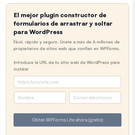
El mejor plugin constructor de
formularios de arrastrar y soltar
para WordPress
Fácil, rápido y seguro. Únete a más de 6 millones de
propietarios de sitios web que confían en WPForms.
Introduce la URL de tu sitio web de WordPress para
instalar
N
C
o
o
m
r
b
r
Obtén WPForms Lite ahora (gratis)
r
e
e
o
e