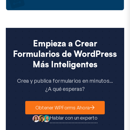
e
c
t
r
ó
n
i
c
Empieza a Crear
o
Formularios de WordPress
Más Inteligentes
Crea y publica formularios en minutos...
¿A qué esperas?
Obtener WPForms Ahora
Hablar con un experto