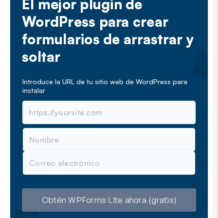
El mejor plugin de
o
WordPress para crear
formularios de arrastrar y
soltar
Introduce la URL de tu sitio web de WordPress para
instalar
N
o
m
C
b
o
r
r
e
r
e
o
Obtén WPForms Lite ahora (gratis)
e
l