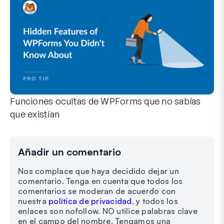
Funciones ocultas de WPForms que no sabías
que existían
Descubre el poder oculto de WPForms con estas funciones m
Tanto si eres un usuario experimentado de WPForms como si
Añadir un comentario
Nos complace que haya decidido dejar un
comentario. Tenga en cuenta que todos los
comentarios se moderan de acuerdo con
nuestra
política de privacidad
, y todos los
enlaces son nofollow. NO utilice palabras clave
en el campo del nombre. Tengamos una