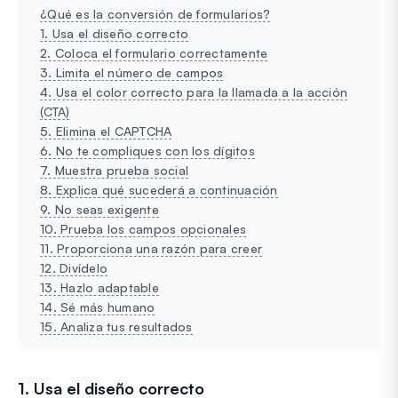
¿Qué es la conversión de formularios?
1. Usa el diseño correcto
2. Coloca el formulario correctamente
3. Limita el número de campos
4. Usa el color correcto para la llamada a la acción
(CTA)
5. Elimina el CAPTCHA
6. No te compliques con los dígitos
7. Muestra prueba social
8. Explica qué sucederá a continuación
9. No seas exigente
10. Prueba los campos opcionales
11. Proporciona una razón para creer
12. Divídelo
13. Hazlo adaptable
14. Sé más humano
15. Analiza tus resultados
1. Usa el diseño correcto