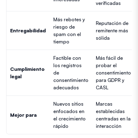
verificadas
Más rebotes y
Reputación de
riesgo de
Entregabilidad
remitente más
spam con el
sólida
tiempo
Factible con
Más fácil de
los registros
probar el
Cumplimiento
de
consentimiento
legal
consentimiento
para GDPR y
adecuados
CASL
Nuevos sitios
Marcas
enfocados en
establecidas
Mejor para
el crecimiento
centradas en la
rápido
interacción