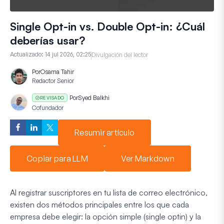
Single Opt-in vs. Double Opt-in: ¿Cuál
deberías usar?
Actualizado:
14 jul 2026, 02:25
Divulgación del lector
Por
Osama Tahir
Redactor Senior
Por
Syed Balkhi
REVISADO
Cofundador
Resumir artículo
Copiar para LLM
Ver Markdown
Al registrar suscriptores en tu lista de correo electrónico,
existen dos métodos principales entre los que cada
empresa debe elegir: la opción simple (single optin) y la