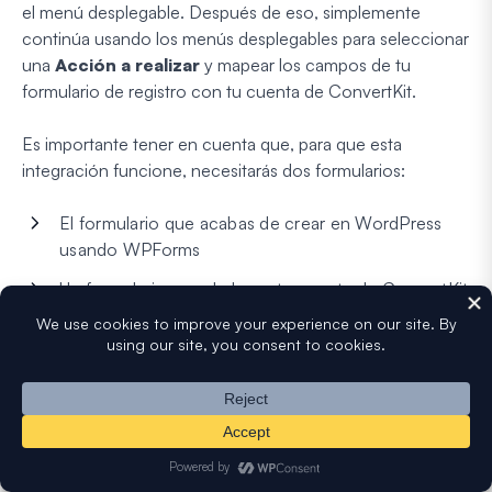
el menú desplegable. Después de eso, simplemente
continúa usando los menús desplegables para seleccionar
una
Acción a realizar
y mapear los campos de tu
formulario de registro con tu cuenta de ConvertKit.
Es importante tener en cuenta que, para que esta
integración funcione, necesitarás dos formularios:
El formulario que acabas de crear en WordPress
usando WPForms
Un formulario guardado en tu cuenta de ConvertKit
que hayas creado usando el creador de formularios
de ConvertKit.
Luego deberás seleccionar el formulario de ConvertKit en
el menú desplegable
Formulario
mientras configuras los
ajustes del complemento WPForms ConvertKit. En mi
caso, creé un formulario en ConvertKit llamado "Lead