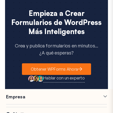
n
i
c
Empieza a Crear
o
Formularios de WordPress
Más Inteligentes
Crea y publica formularios en minutos...
¿A qué esperas?
Obtener WPForms Ahora
Hablar con un experto
Empresa
Carreras
Afiliados