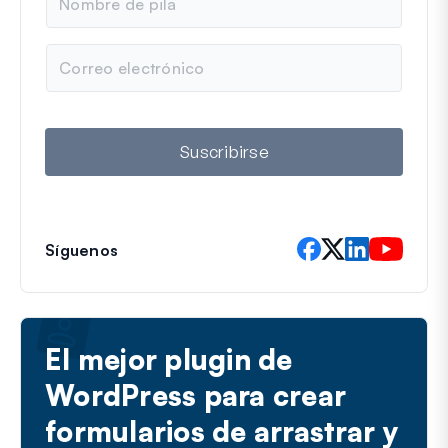
o
m
b
C
r
o
e
r
r
e
o
Suscribirse
e
l
e
c
t
Síguenos
r
ó
n
i
c
El mejor plugin de
o
WordPress para crear
formularios de arrastrar y