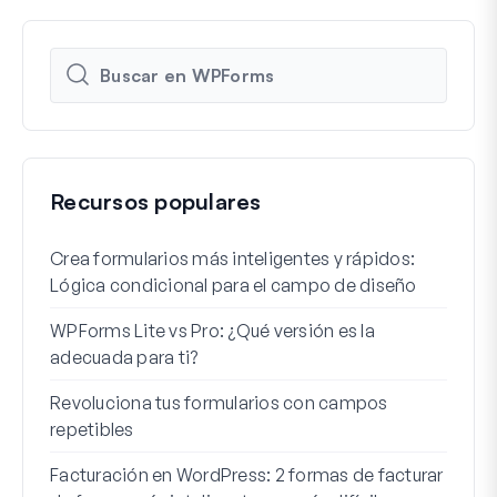
Recursos populares
Crea formularios más inteligentes y rápidos:
Cómo
Lógica condicional para el campo de diseño
regi
WPForms Lite vs Pro: ¿Qué versión es la
Int
adecuada para ti?
Cone
Revoluciona tus formularios con campos
Los 
repetibles
lógi
Facturación en WordPress: 2 formas de facturar
Cómo