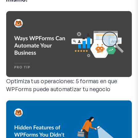
r
ó
n
i
c
o
Optimiza tus operaciones: 5 formas en que
WPForms puede automatizar tu negocio
WPForms puede ayudarte a eliminar los pasos manuales que 