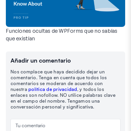
Funciones ocultas de WPForms que no sabías
que existían
Descubre el poder oculto de WPForms con estas funciones m
Tanto si eres un usuario experimentado de WPForms como si
Añadir un comentario
Nos complace que haya decidido dejar un
comentario. Tenga en cuenta que todos los
comentarios se moderan de acuerdo con
nuestra
política de privacidad
, y todos los
enlaces son nofollow. NO utilice palabras clave
en el campo del nombre. Tengamos una
conversación personal y significativa.
Tu comentario