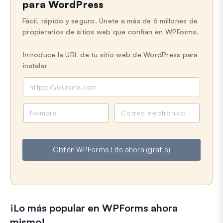
para WordPress
Fácil, rápido y seguro. Únete a más de 6 millones de
propietarios de sitios web que confían en WPForms.
Introduce la URL de tu sitio web de WordPress para
instalar
N
C
o
o
m
r
b
r
Obtén WPForms Lite ahora (gratis)
r
e
e
o
e
l
e
¡Lo más popular en WPForms ahora
c
t
mismo!