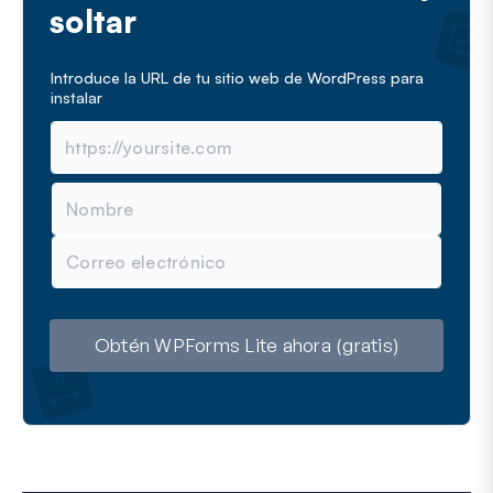
soltar
Introduce la URL de tu sitio web de WordPress para
instalar
N
o
m
C
b
o
r
r
e
r
e
o
Obtén WPForms Lite ahora (gratis)
e
l
e
c
t
r
ó