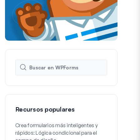
Recursos populares
Crea formularios más inteligentes y
Cómo crear f
rápidos: Lógica condicional para el
de registro 