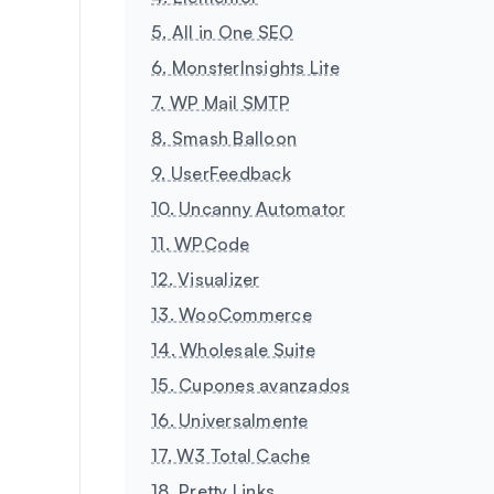
5. All in One SEO
6. MonsterInsights Lite
7. WP Mail SMTP
8. Smash Balloon
9. UserFeedback
10. Uncanny Automator
11. WPCode
12. Visualizer
13. WooCommerce
14. Wholesale Suite
15. Cupones avanzados
16. Universalmente
17. W3 Total Cache
18. Pretty Links