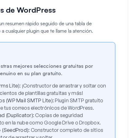
os de WordPress
s un resumen rápido seguido de una tabla de
a cualquier plugin que te llame la atención.
estras mejores selecciones gratuitas por
enuino en su plan gratuito.
rms Lite
)
:
¡Constructor de arrastrar y soltar con
cientos de plantillas gratuitas y más!
os (WP Mail SMTP Lite):
Plugin SMTP gratuito
de tus correos electrónicos de WordPress.
d (Duplicator):
Copias de seguridad
o en la nube como Google Drive o Dropbox.
o (SeedProd):
Constructor completo de sitios
r de arrastrar y soltar.