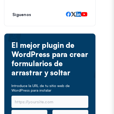
e
c
t
Síguenos
r
ó
n
i
c
El mejor plugin de
o
WordPress para crear
formularios de
arrastrar y soltar
Introduce la URL de tu sitio web de
WordPress para instalar
N
C