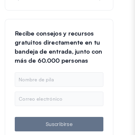
Recibe consejos y recursos
gratuitos directamente en tu
bandeja de entrada, junto con
más de 60.000 personas
N
o
m
b
C
r
o
e
r
r
e
o
Suscribirse
e
l