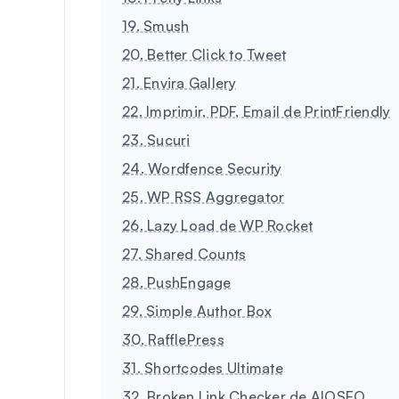
19. Smush
20. Better Click to Tweet
21. Envira Gallery
22. Imprimir, PDF, Email de PrintFriendly
23. Sucuri
24. Wordfence Security
25. WP RSS Aggregator
26. Lazy Load de WP Rocket
27. Shared Counts
28. PushEngage
29. Simple Author Box
30. RafflePress
31. Shortcodes Ultimate
32. Broken Link Checker de AIOSEO