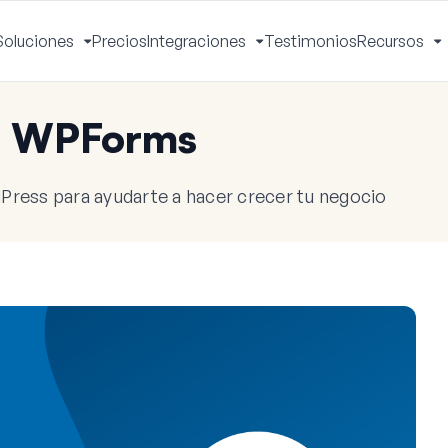
Soluciones
Precios
Integraciones
Testimonios
Recursos
ctivar
Activar
Activar
A
enú
menú
menú
m
e WPForms
Press para ayudarte a hacer crecer tu negocio