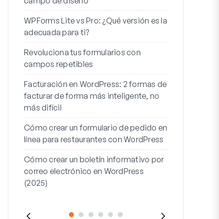
campo de diseño
Integración
WPForms Lite vs Pro: ¿Qué versión es la
WooCommerc
adecuada para ti?
Los 7 mejor
Revoluciona tus formularios con
formularios 
campos repetibles
Cómo iniciar 
Facturación en WordPress: 2 formas de
Cómo crear u
facturar de forma más inteligente, no
pasos en Wor
más difícil
Línea de dire
Cómo crear un formulario de pedido en
dirección 2: 
línea para restaurantes con WordPress
(+EJEMPLO
Cómo crear un boletín informativo por
correo electrónico en WordPress
(2025)