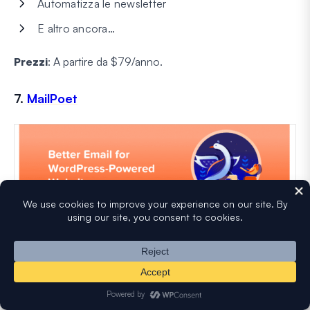
Automatizza le newsletter
E altro ancora…
Prezzi
: A partire da $79/anno.
7.
MailPoet
MailPoet
è un popolare plugin gratuito per email e
newsletter per WordPress. Puoi creare e
aggiungere un
modulo di iscrizione alla newsletter
per costruire la tua