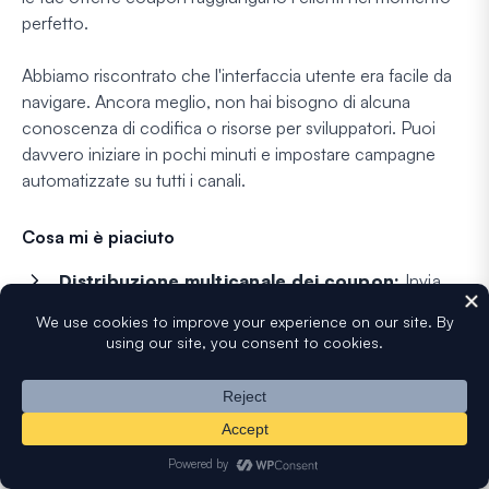
perfetto.
Abbiamo riscontrato che l'interfaccia utente era facile da
navigare. Ancora meglio, non hai bisogno di alcuna
conoscenza di codifica o risorse per sviluppatori. Puoi
davvero iniziare in pochi minuti e impostare campagne
automatizzate su tutti i canali.
Cosa mi è piaciuto
Distribuzione multicanale dei coupon:
Invia
codici coupon tramite notifiche push, widget di
chat sul sito e WhatsApp Business per la massima
copertura.
Coinvolgimento in tempo reale tramite chat:
Cattura visitatori ad alta intenzione con widget di
chat che possono fornire codici coupon esclusivi
mentre stanno attivamente acquistando.