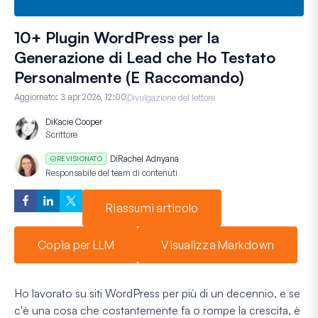
10+ Plugin WordPress per la
Generazione di Lead che Ho Testato
Personalmente (E Raccomando)
Aggiornato:
3 apr 2026, 12:00
Divulgazione del lettore
Di
Kacie Cooper
Scrittore
Di
Rachel Adnyana
REVISIONATO
Responsabile del team di contenuti
Riassumi articolo
Copia per LLM
Visualizza Markdown
Ho lavorato su siti WordPress per più di un decennio, e se
c'è una cosa che costantemente fa o rompe la crescita, è