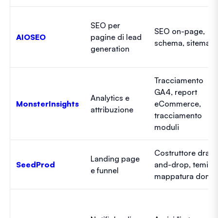
SEO per
SEO on-page,
AIOSEO
pagine di lead
schema, sitemap
generation
Tracciamento
GA4, report
Analytics e
MonsterInsights
eCommerce,
attribuzione
tracciamento
moduli
Costruttore drag-
Landing page
SeedProd
and-drop, temi,
e funnel
mappatura domin