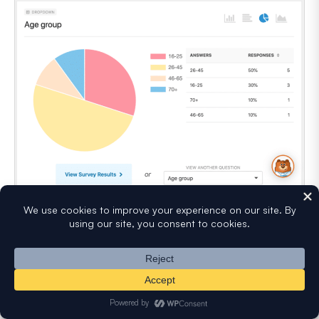
Você pode ativar esses belos relatórios de pesquisa para
qualquer formulário que criar, mesmo que não o tenha
configurado originalmente como uma pesquisa. E você
também pode habilitar o relatório de pesquisa após
receber as submissões.