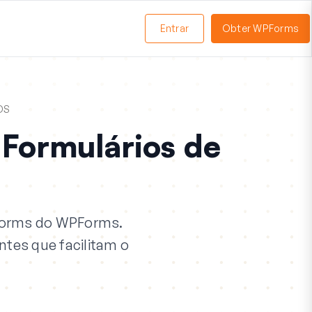
Entrar
Obter WPForms
ternar
enu
DS
Formulários de
Forms do WPForms.
ntes que facilitam o