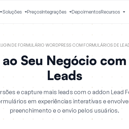
Soluções
Preços
Integrações
Depoimentos
Recursos
Alternar
Alternar
Alternar
Al
Menu
Menu
Menu
M
LUGIN DE FORMULÁRIO WORDPRESS COM FORMULÁRIOS DE LEA
 ao Seu Negócio com 
Leads
rsões e capture mais leads com o addon Lead 
mulários em experiências interativas e envolve
preenchimento e o envio pelos usuários.