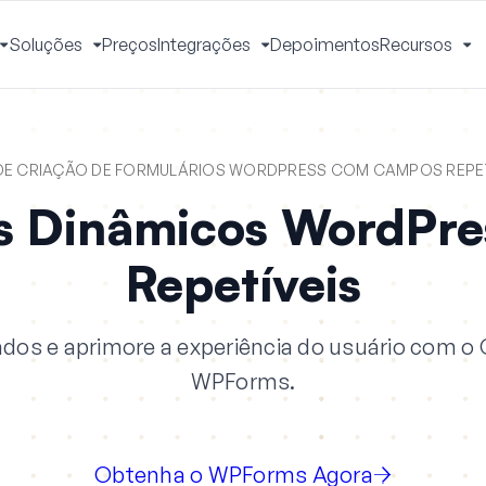
Soluções
Preços
Integrações
Depoimentos
Recursos
Alternar
Alternar
Alternar
Al
Menu
Menu
Menu
M
 DE CRIAÇÃO DE FORMULÁRIOS WORDPRESS COM CAMPOS REPE
os Dinâmicos WordP
Repetíveis
ados e aprimore a experiência do usuário com 
WPForms.
Obtenha o WPForms Agora