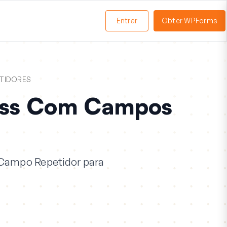
Entrar
Obter WPForms
ternar
enu
TIDORES
ress Com Campos
o Campo Repetidor para