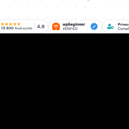
4.8
13.500
Avaliações