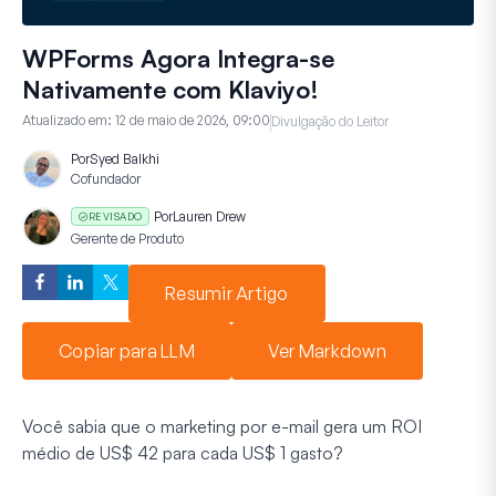
WPForms Agora Integra-se
Nativamente com Klaviyo!
Atualizado em:
12 de maio de 2026, 09:00
Divulgação do Leitor
Por
Syed Balkhi
Cofundador
Por
Lauren Drew
REVISADO
Gerente de Produto
Resumir Artigo
Copiar para LLM
Ver Markdown
Você sabia que o marketing por e-mail gera um ROI
médio de US$ 42 para cada US$ 1 gasto?