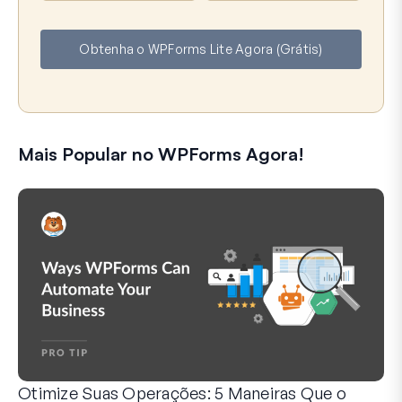
m
m
e
a
Obtenha o WPForms Lite Agora (Grátis)
i
l
Mais Popular no WPForms Agora!
Otimize Suas Operações: 5 Maneiras Que o