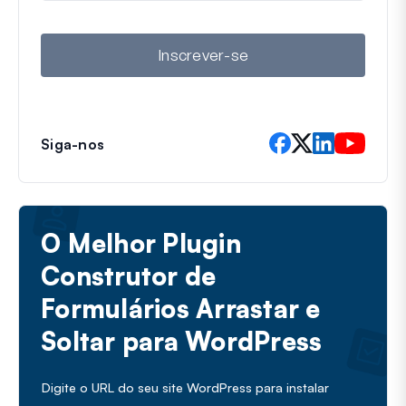
a
i
l
Inscrever-se
Siga-nos
O Melhor Plugin
Construtor de
Formulários Arrastar e
Soltar para WordPress
Digite o URL do seu site WordPress para instalar