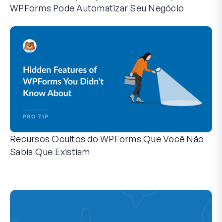
WPForms Pode Automatizar Seu Negócio
O WPForms pode ajudar você a eliminar as etapas manuais
Recursos Ocultos do WPForms Que Você Não
Sabia Que Existiam
Descubra o poder oculto do WPForms com esses recursos me
Seja você um usuário experiente do WPForms ou apenas com