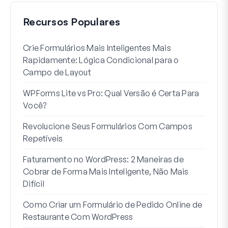
Recursos Populares
Crie Formulários Mais Inteligentes Mais
Como
Rapidamente: Lógica Condicional para o
Usuá
Campo de Layout
Int
WPForms Lite vs Pro: Qual Versão é Certa Para
Sem
Você?
7 Me
Revolucione Seus Formulários Com Campos
Lógi
Repetíveis
Como
Faturamento no WordPress: 2 Maneiras de
Como
Cobrar de Forma Mais Inteligente, Não Mais
no W
Difícil
Linh
Como Criar um Formulário de Pedido Online de
Par
Restaurante Com WordPress