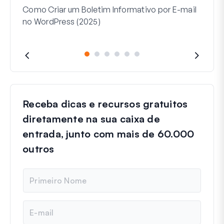
Como Criar um Boletim Informativo por E-mail
no WordPress (2025)
Receba dicas e recursos gratuitos
diretamente na sua caixa de
entrada, junto com mais de 60.000
outros
N
o
m
e
E
-
m