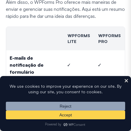
Além disso, o WPForms Pro oferece mais maneiras de
enviar e gerenciar suas notificações. Aqui está um resumo
rápido para lhe dar uma ideia das diferenças.
WPFORMS
WPFORMS
LITE
PRO
E-mails de
notificação de
✓
✓
formulário
Destinatários de CC
✓
✓
em 1 notificação
Mensagem de
confirmação ao
✓
✓
enviar o formulário