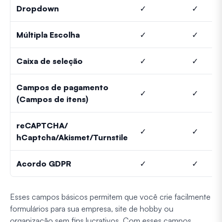
Dropdown
✓
✓
Múltipla Escolha
✓
✓
Caixa de seleção
✓
✓
Campos de pagamento
✓
✓
(Campos de itens)
reCAPTCHA/
✓
✓
hCaptcha/Akismet/Turnstile
Acordo GDPR
✓
✓
Esses campos básicos permitem que você crie facilmente
formulários para sua empresa, site de hobby ou
organização sem fins lucrativos. Com esses campos,