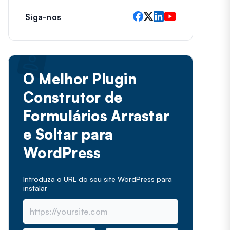
Siga-nos
O Melhor Plugin
Construtor de
Formulários Arrastar
e Soltar para
WordPress
Introduza o URL do seu site WordPress para
instalar