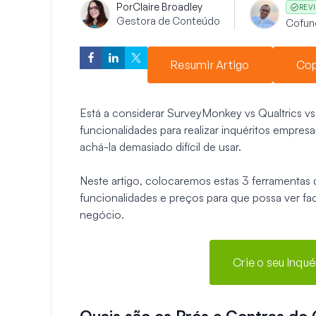
Por
Claire Broadley
REVI
Gestora de Conteúdo
Cofun
Resumir Artigo
Cop
Está a considerar SurveyMonkey vs Qualtrics v
funcionalidades para realizar inquéritos empresa
achá-la demasiado difícil de usar.
Neste artigo, colocaremos estas 3 ferramentas 
funcionalidades e preços para que possa ver fac
negócio.
Crie o seu Inqu
Quais são os Prós e Contras do 