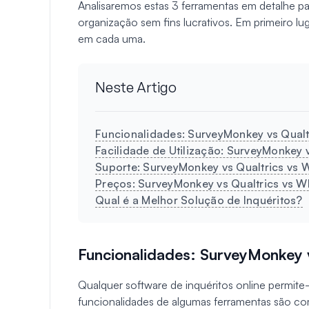
Analisaremos estas 3 ferramentas em detalhe pa
organização sem fins lucrativos. Em primeiro lu
em cada uma.
Neste Artigo
Funcionalidades: SurveyMonkey vs Qual
Facilidade de Utilização: SurveyMonkey
Suporte: SurveyMonkey vs Qualtrics vs
Preços: SurveyMonkey vs Qualtrics vs 
Qual é a Melhor Solução de Inquéritos?
Funcionalidades: SurveyMonkey 
Qualquer software de inquéritos online permite-l
funcionalidades de algumas ferramentas são co