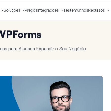
Soluções
Preços
Integrações
Testemunhos
Recursos
Ativar
Ativar
Ativar
A
Menu
Menu
Menu
M
 WPForms
ess para Ajudar a Expandir o Seu Negócio