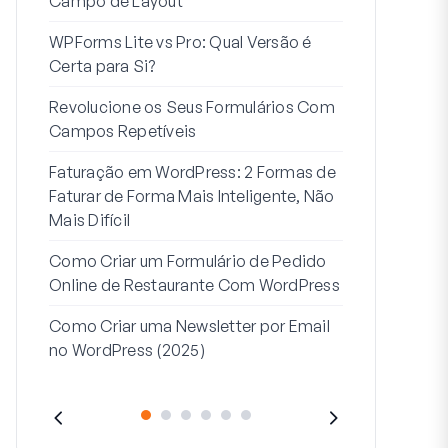
Campo de Layout
Integração
WPForms Lite vs Pro: Qual Versão é
Conecte Se
Certa para Si?
7 Melhores 
Revolucione os Seus Formulários Com
Formulários
Campos Repetíveis
Como Criar u
Faturação em WordPress: 2 Formas de
Como Criar 
Faturar de Forma Mais Inteligente, Não
Passos no W
Mais Difícil
Linha de Mor
Como Criar um Formulário de Pedido
2: Para Que
Online de Restaurante Com WordPress
Como Criar uma Newsletter por Email
no WordPress (2025)