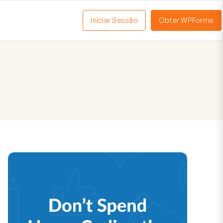
Iniciar Sessão
Obter WPForms
tivar
enu