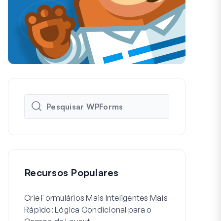
Recursos Populares
Crie Formulários Mais Inteligentes Mais
Como Criar 
Rápido: Lógica Condicional para o
de Registo d