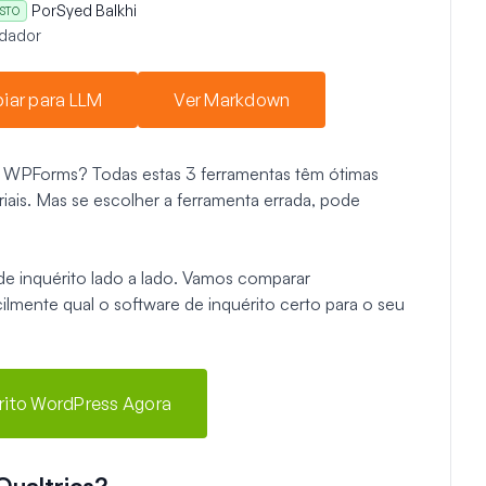
Por
Syed Balkhi
STO
dador
iar para LLM
Ver Markdown
s WPForms? Todas estas 3 ferramentas têm ótimas
riais. Mas se escolher a ferramenta errada, pode
de inquérito lado a lado. Vamos comparar
ilmente qual o software de inquérito certo para o seu
érito WordPress Agora
Qualtrics?