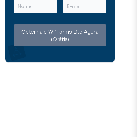
N
E
o
m
m
a
e
i
l
Obtenha o WPForms Lite Agora
(Grátis)