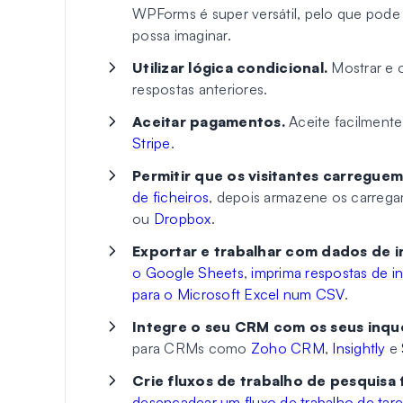
WPForms é super versátil, pelo que pode u
possa imaginar.
Utilizar lógica condicional.
Mostrar e 
respostas anteriores.
Aceitar pagamentos.
Aceite facilmen
Stripe
.
Permitir que os visitantes carreguem
de ficheiros
, depois armazene os carrega
ou
Dropbox
.
Exportar e trabalhar com dados de i
o Google Sheets
,
imprima respostas de i
para o Microsoft Excel num CSV
.
Integre o seu CRM com os seus inqu
para CRMs como
Zoho CRM
,
Insightly
e
Crie fluxos de trabalho de pesquisa 
desencadear um fluxo de trabalho de tar