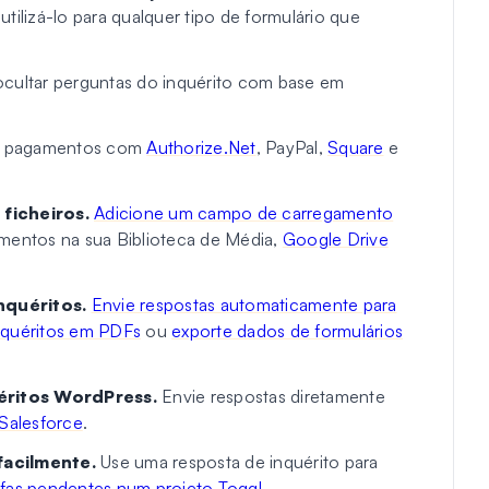
tilizá-lo para qualquer tipo de formulário que
ocultar perguntas do inquérito com base em
te pagamentos com
Authorize.Net
, PayPal,
Square
e
 ficheiros.
Adicione um campo de carregamento
mentos na sua Biblioteca de Média,
Google Drive
nquéritos.
Envie respostas automaticamente para
nquéritos em PDFs
ou
exporte dados de formulários
éritos WordPress.
Envie respostas diretamente
Salesforce
.
facilmente.
Use uma resposta de inquérito para
efas pendentes num projeto Toggl
.