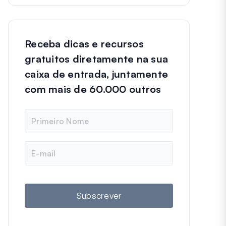
Receba dicas e recursos
gratuitos diretamente na sua
caixa de entrada, juntamente
com mais de 60.000 outros
N
o
m
e
E
m
a
i
l
Subscrever