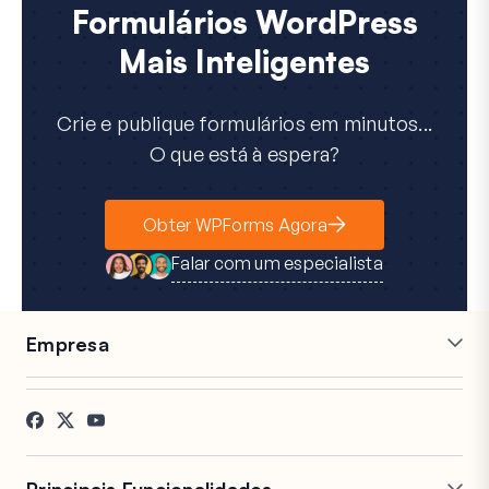
Formulários WordPress
Mais Inteligentes
Crie e publique formulários em minutos...
O que está à espera?
Obter WPForms Agora
Falar com um especialista
Empresa
Carreiras
Afiliados
Testemunhos
Blog
Contacto
Divulgação FTC
Imprensa