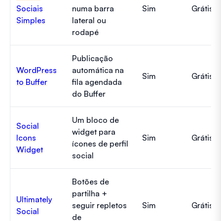
Sociais
numa barra
Sim
Grátis
Simples
lateral ou
rodapé
Publicação
WordPress
automática na
Sim
Grátis
to Buffer
fila agendada
do Buffer
Um bloco de
Social
widget para
Icons
Sim
Grátis
ícones de perfil
Widget
social
Botões de
partilha +
Ultimately
seguir repletos
Sim
Grátis
Social
de