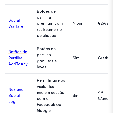
Botões de
partilha
Social
premium com
N oun
€29/an
Warfare
rastreamento
de cliques
Botões de
Botões de
partilha
Partilha
Sim
Grátis
gratuitos e
AddToAny
leves
Permitir que os
visitantes
Nextend
iniciem sessão
49
Social
Sim
com o
€/ano
Login
Facebook ou
Google