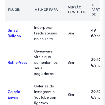
A
VERSÃO
PLUGIN
MELHOR PARA
PARTIR
GRATUITA
DE
Incorporar
Smash
49
feeds sociais
Sim
Balloon
€/ano
no seu site
Giveaways
virais que
39,50
RafflePress
aumentam os
Sim
€/ano
seus
seguidores
Galerias do
Galeria
Instagram e
39,50
Sim
Envira
YouTube com
€/ano
lightbox