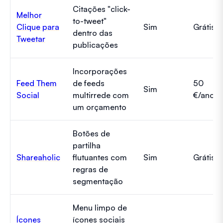
Citações "click-
Melhor
to-tweet"
Clique para
Sim
Grátis
dentro das
Tweetar
publicações
Incorporações
Feed Them
de feeds
50
Sim
Social
multirrede com
€/ano
um orçamento
Botões de
partilha
Shareaholic
flutuantes com
Sim
Grátis
regras de
segmentação
Menu limpo de
Ícones
ícones sociais