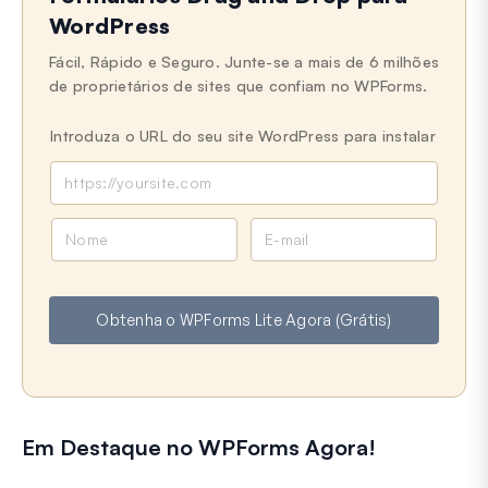
WordPress
Fácil, Rápido e Seguro. Junte-se a mais de 6 milhões
de proprietários de sites que confiam no WPForms.
Introduza o URL do seu site WordPress para instalar
N
E
o
m
m
a
e
i
Obtenha o WPForms Lite Agora (Grátis)
l
Em Destaque no WPForms Agora!