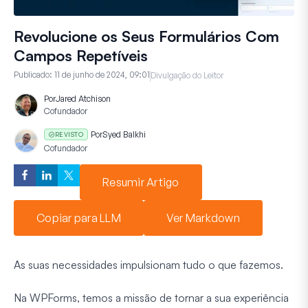
Revolucione os Seus Formulários Com
Campos Repetíveis
Publicado:
11 de junho de 2024, 09:01
Divulgação do Leitor
Por
Jared Atchison
Cofundador
Por
Syed Balkhi
REVISTO
Cofundador
Resumir Artigo
Copiar para LLM
Ver Markdown
As suas necessidades impulsionam tudo o que fazemos.
Na WPForms, temos a missão de tornar a sua experiência