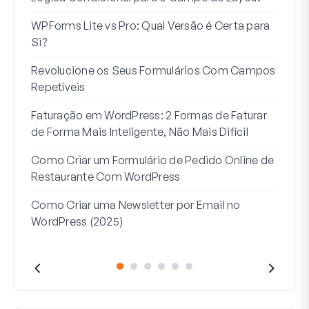
WPForms Lite vs Pro: Qual Versão é Certa para
Int
Si?
Sem
Revolucione os Seus Formulários Com Campos
7 Me
Repetíveis
Lógi
Faturação em WordPress: 2 Formas de Faturar
Como
de Forma Mais Inteligente, Não Mais Difícil
Como
Como Criar um Formulário de Pedido Online de
Word
Restaurante Com WordPress
Linh
Como Criar uma Newsletter por Email no
Que
WordPress (2025)