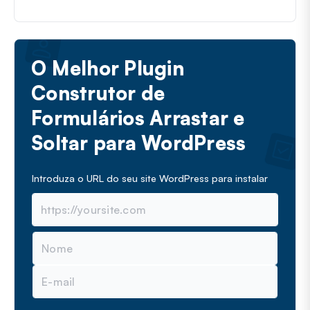
O Melhor Plugin
Construtor de
Formulários Arrastar e
Soltar para WordPress
Introduza o URL do seu site WordPress para instalar
N
o
m
E
e
m
a
i