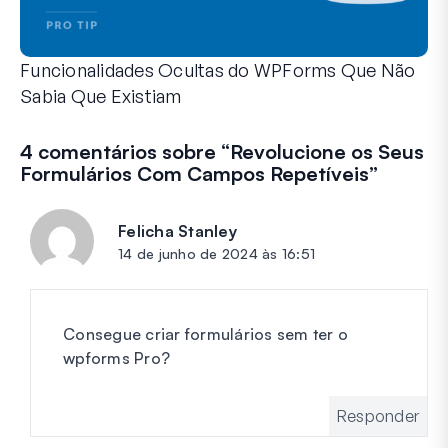
Funcionalidades Ocultas do WPForms Que Não
Sabia Que Existiam
Descubra o poder oculto do WPForms com estas funcionalid
Quer seja um utilizador experiente do WPForms ou esteja a
4 comentários sobre “
Revolucione os Seus
Formulários Com Campos Repetíveis
”
Felicha Stanley
diz:
14 de junho de 2024 às 16:51
Consegue criar formulários sem ter o
wpforms Pro?
Responder