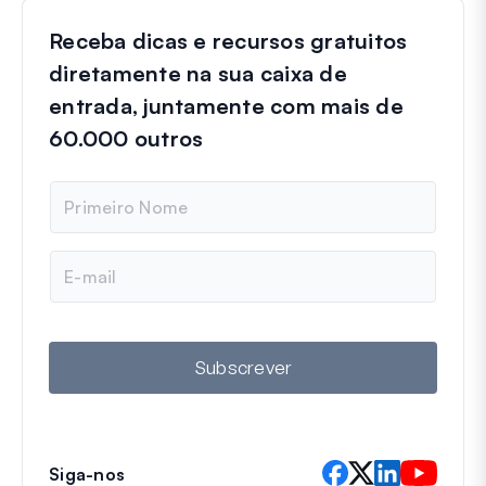
Receba dicas e recursos gratuitos
diretamente na sua caixa de
entrada, juntamente com mais de
60.000 outros
N
o
m
e
E
m
a
i
l
Subscrever
Siga-nos