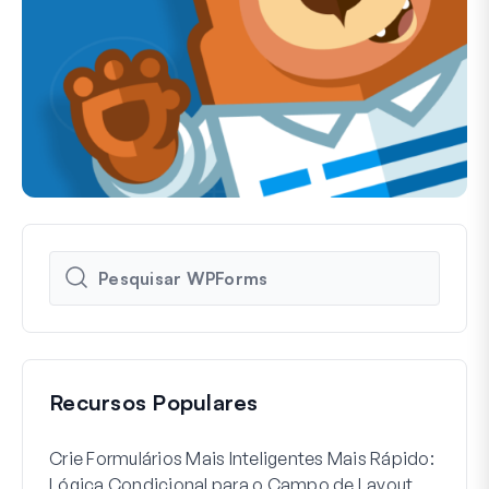
Recursos Populares
Crie Formulários Mais Inteligentes Mais Rápido:
Como
Lógica Condicional para o Campo de Layout
Regi