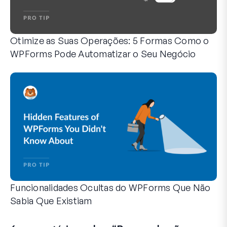
Otimize as Suas Operações: 5 Formas Como o
WPForms Pode Automatizar o Seu Negócio
O WPForms pode ajudá-lo a eliminar os passos manuais q
Funcionalidades Ocultas do WPForms Que Não
Sabia Que Existiam
Descubra o poder oculto do WPForms com estas funcionalid
Quer seja um utilizador experiente do WPForms ou esteja a