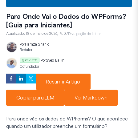
Para Onde Vai o Dados do WPForms?
[Guia para Iniciantes]
Atualizado:
18 de maio de 2026, 19:07
Divulgação do Leitor
Por
Hamza Shahid
Redator
Por
Syed Balkhi
REVISTO
Cofundador
Resumir Artigo
Copiar para LLM
Ver Markdown
Para onde vão os dados do WPForms? O que acontece
quando um utilizador preenche um formulário?