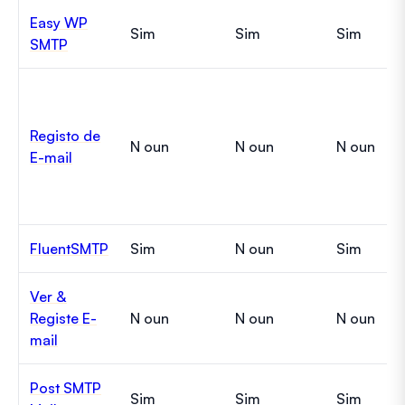
Easy WP
Sim
Sim
Sim
SMTP
Registo de
N oun
N oun
N oun
E-mail
FluentSMTP
Sim
N oun
Sim
Ver &
Registe E-
N oun
N oun
N oun
mail
Post SMTP
Sim
Sim
Sim