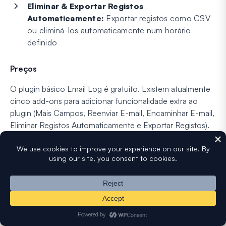
Eliminar & Exportar Registos
Automaticamente:
Exportar registos como CSV
ou eliminá-los automaticamente num horário
definido
Preços
O plugin básico Email Log é gratuito. Existem atualmente
cinco add-ons para adicionar funcionalidade extra ao
plugin (Mais Campos, Reenviar E-mail, Encaminhar E-mail,
Eliminar Registos Automaticamente e Exportar Registos).
Estes add-ons têm um preço a partir de $19 cada, ou
pode comprar um pacote de todos os cinco add-ons a
partir de $49 por ano.
5.
FluentSMTP
Ideal para:
Proprietários de sites que pretendem uma
combinação gratuita e completa de SMTP e registo e não