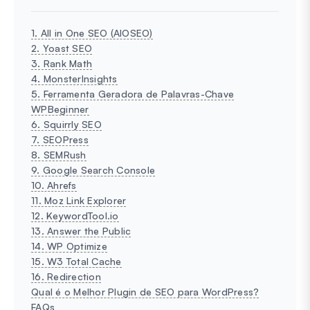
1. All in One SEO (AIOSEO)
2. Yoast SEO
3. Rank Math
4. MonsterInsights
5. Ferramenta Geradora de Palavras-Chave
WPBeginner
6. Squirrly SEO
7. SEOPress
8. SEMRush
9. Google Search Console
10. Ahrefs
11. Moz Link Explorer
12. KeywordTool.io
13. Answer the Public
14. WP Optimize
15. W3 Total Cache
16. Redirection
Qual é o Melhor Plugin de SEO para WordPress?
FAQs