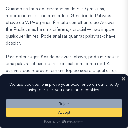
Quando se trata de ferramentas de SEO gratuitas,
recomendamos sinceramente o Gerador de Palavras-
chave da WPBeginner. É muito semelhante ao Answer
the Public, mas há uma diferença crucial – não impõe
quaisquer limites. Pode analisar quantas palavras-chave
desejar.
Para obter sugestões de palavras-chave, pode introduzir
uma palavra-chave ou frase inicial com cerca de 1-4
palavras que representem um tópico sobre o qual esteja
interessado em criar conteúdo.
A ferramenta irá então gerar centenas de sugestões para
si. Estas são baseadas na palavra-chave inicial ampla que
introduziu, mas reduzidas por variações baseadas em
alfabeto, preposições e perguntas.