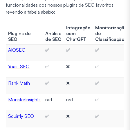
funcionalidades dos nossos plugins de SEO favoritos
revendo a tabela abaixo:
Integração
Monitorização
Plugins de
Análise
com
de
SEO
de SEO
ChatGPT
Classificação
AIOSEO
✅
✅
✅
Yoast SEO
✅
❌
✅
Rank Math
✅
❌
✅
MonsterInsights
n/d
n/d
✅
Squirrly SEO
✅
❌
✅