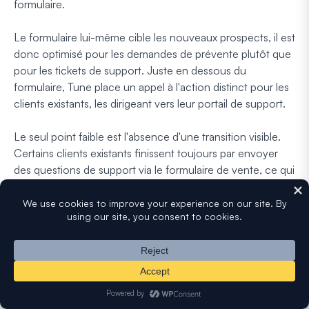
formulaire.
Le formulaire lui-même cible les nouveaux prospects, il est
donc optimisé pour les demandes de prévente plutôt que
pour les tickets de support. Juste en dessous du
formulaire, Tune place un appel à l'action distinct pour les
clients existants, les dirigeant vers leur portail de support.
Le seul point faible est l'absence d'une transition visible.
Certains clients existants finissent toujours par envoyer
des questions de support via le formulaire de vente, ce qui
crée des maux de tête de routage en arrière-plan. Une
petite étiquette au-dessus du formulaire indiquant "Pour
les nouvelles demandes uniquement" clarifierait cela.
Comment créer une page de contact comme
celle-ci
Optimisez votre image d'en-tête pour des
vitesses