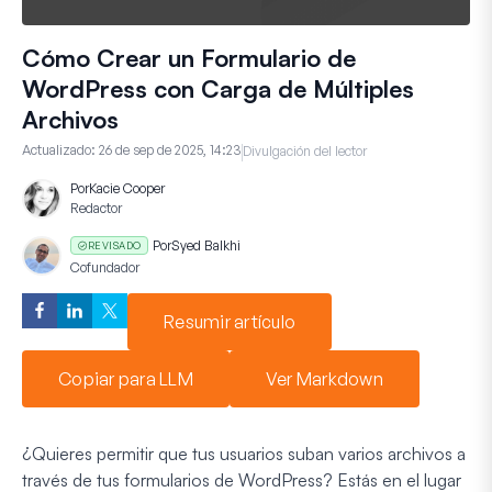
Cómo Crear un Formulario de
WordPress con Carga de Múltiples
Archivos
Actualizado:
26 de sep de 2025, 14:23
Divulgación del lector
Por
Kacie Cooper
Redactor
Por
Syed Balkhi
REVISADO
Cofundador
Resumir artículo
Copiar para LLM
Ver Markdown
¿Quieres permitir que tus usuarios suban varios archivos a
través de tus formularios de WordPress? Estás en el lugar