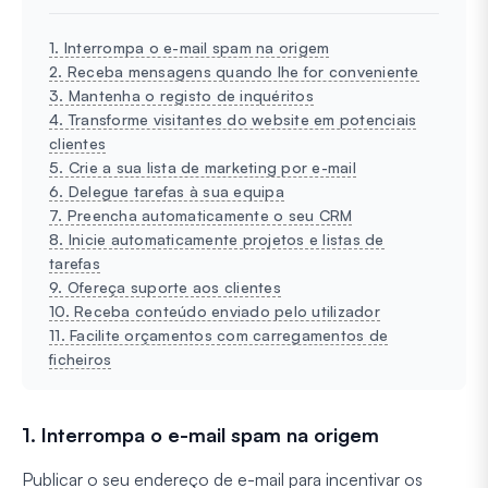
1. Interrompa o e-mail spam na origem
2. Receba mensagens quando lhe for conveniente
3. Mantenha o registo de inquéritos
4. Transforme visitantes do website em potenciais
clientes
5. Crie a sua lista de marketing por e-mail
6. Delegue tarefas à sua equipa
7. Preencha automaticamente o seu CRM
8. Inicie automaticamente projetos e listas de
tarefas
9. Ofereça suporte aos clientes
10. Receba conteúdo enviado pelo utilizador
11. Facilite orçamentos com carregamentos de
ficheiros
1. Interrompa o e-mail spam na origem
Publicar o seu endereço de e-mail para incentivar os