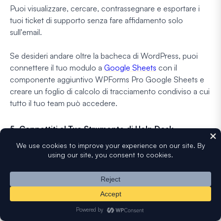
Puoi visualizzare, cercare, contrassegnare e esportare i
tuoi ticket di supporto senza fare affidamento solo
sull'email.
Se desideri andare oltre la bacheca di WordPress, puoi
connettere il tuo modulo a
Google Sheets
con il
componente aggiuntivo WPForms Pro Google Sheets e
creare un foglio di calcolo di tracciamento condiviso a cui
tutto il tuo team può accedere.
5. Connettiti al Tuo Strumento di Help Desk
Se stai già utilizzando una piattaforma di help desk come
Zendesk o Freshdesk, puoi connettere direttamente il tuo
modulo di ticket di supporto WPForms.
Il componente aggiuntivo WPForms Pro Zapier si
connette a oltre 10.000 app, quindi puoi creare
automaticamente ticket nel tuo help desk ogni volta che