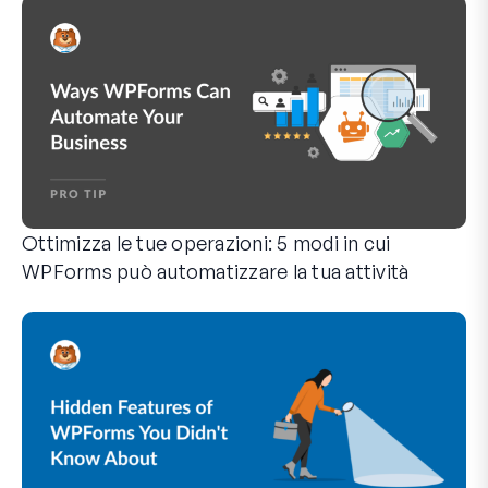
Ottimizza le tue operazioni: 5 modi in cui
WPForms può automatizzare la tua attività
WPForms può aiutarti a eliminare i passaggi manuali che ti 