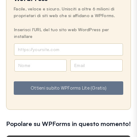
Facile, veloce e sicuro. Unisciti a oltre 6 milioni di
proprietari di siti web che si affidano a WPForms.
Inserisci l'URL del tuo sito web WordPress per
installare
N
E
o
m
m
a
e
i
Ottieni subito WPForms Lite (Gratis)
l
Popolare su WPForms in questo momento!