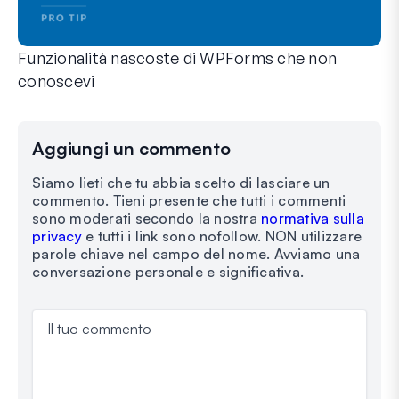
Funzionalità nascoste di WPForms che non
conoscevi
Scopri la potenza nascosta di WPForms con queste funzionalit
Che tu sia un utente esperto di WPForms o che tu abbia appen
Aggiungi un commento
Siamo lieti che tu abbia scelto di lasciare un
commento. Tieni presente che tutti i commenti
sono moderati secondo la nostra
normativa sulla
privacy
e tutti i link sono nofollow. NON utilizzare
parole chiave nel campo del nome. Avviamo una
conversazione personale e significativa.
Il tuo commento