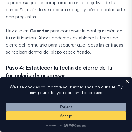
la promesa que se comprometieron, el objetivo de tu
campaña, cuándo se cobrará el pago y cómo contactarte
con preguntas.
Haz clic en
Guardar
para conservar la configuración de
tu notificación. Ahora podemos establecer la fecha de
cierre del formulario para asegurar que todas las entradas
se reciban dentro del plazo especificado.
Paso 4: Establecer la fecha de cierre de tu
formulario de promesas
Las campañas de promesas son más efectivas cuando
tienen plazos claros. El cierre automático del formulario
crea urgencia, evita promesas tardías después de que
haya pasado tu evento y asegura que puedas planificar
basándote en cifras confirmadas.
El complemento Form Locker hace que esto sea sencillo