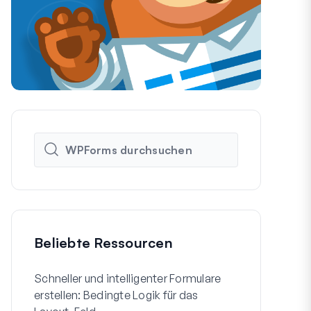
Beliebte Ressourcen
Schneller und intelligenter Formulare
So erstellen
erstellen: Bedingte Logik für das
WordPress-