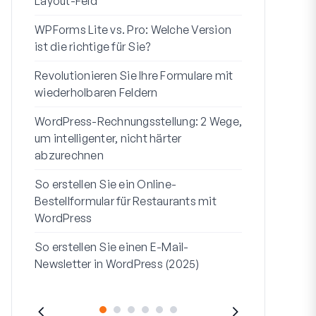
Layout-Feld
Benutzerregi
WPForms Lite vs. Pro: Welche Version
WPForms Wo
ist die richtige für Sie?
Ohne Code 
Revolutionieren Sie Ihre Formulare mit
7 beste Form
wiederholbaren Feldern
Logik
WordPress-Rechnungsstellung: 2 Wege,
So starten S
um intelligenter, nicht härter
bis Ende
abzurechnen
So erstellen
So erstellen Sie ein Online-
Formular in
Bestellformular für Restaurants mit
Adresszeile 1
WordPress
sie verwend
So erstellen Sie einen E-Mail-
Newsletter in WordPress (2025)