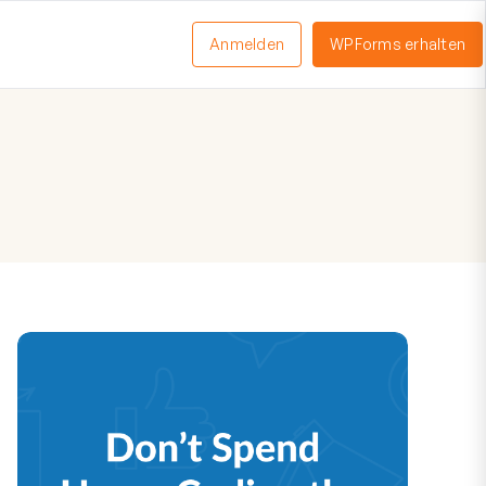
Anmelden
WPForms erhalten
nü
schalten