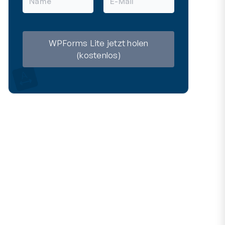
a
-
m
M
e
a
i
l
WPForms Lite jetzt holen
(kostenlos)