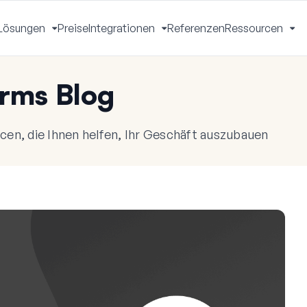
Lösungen
Preise
Integrationen
Referenzen
Ressourcen
Menü
Menü
Menü
Me
mschalten
umschalten
umschalten
um
rms Blog
en, die Ihnen helfen, Ihr Geschäft auszubauen