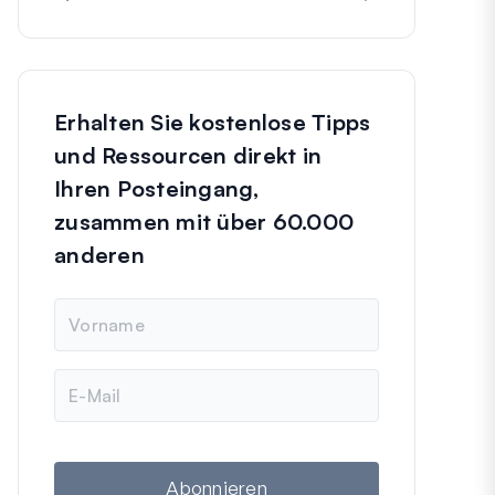
Erhalten Sie kostenlose Tipps
und Ressourcen direkt in
Ihren Posteingang,
zusammen mit über 60.000
anderen
N
a
m
e
E
-
M
a
i
l
Abonnieren