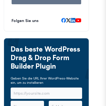
Folgen Sie uns
Das beste WordPress
Drag & Drop Form
Builder Plugin
Geben Sie die URL Ihrer WordPress-Website
ein, um
zu installieren
N
E