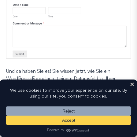
Und da haben Sie es! Sie wissen jetzt, wie Sie ein
WordPress-Formular mit einem Datumsfeld zu Ihrer
Website hinzufügen.
FAQs zum Erstellen eines WordPress-
Datumsfeld-Formulars
Ein WordPress-Datums-/Uhrzeit-Auswahlformular ist ein
beliebtes Thema bei unseren Lesern. Hier sind Antworten
auf einige der häufigsten Fragen dazu.