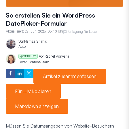
So erstellen Sie ein WordPress
DatePicker-Formular
Aktualisiert:
22. Juni 2026, 05:40 Uhr
Offenlegung für Leser
Von
Hamza Shahid
Autor
Von
Rachel Adnyana
GEPRÜFT
Leiter Content-Team
Artikel zusammenfassen
Für LLM kopieren
Markdown anzeigen
Müssen Sie Datumsangaben von Website-Besuchern