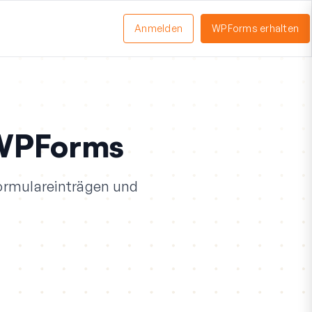
Anmelden
WPForms erhalten
nü
schalten
 WPForms
ormulareinträgen und