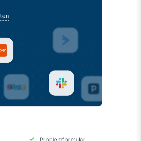
rten
Problemformular