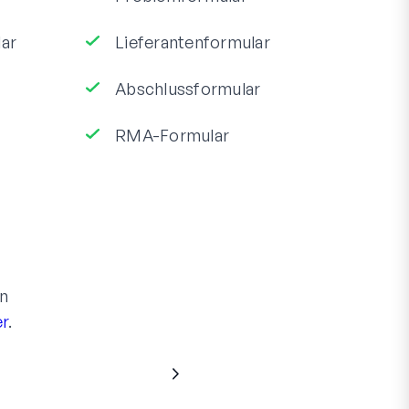
ar
Lieferantenformular
Abschlussformular
RMA-Formular
en
er
.