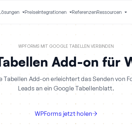
Lösungen
Preise
Integrationen
Referenzen
Ressourcen
Menü
Menü
Menü
Me
mschalten
umschalten
umschalten
um
WPFORMS MIT GOOGLE TABELLEN VERBINDEN
Tabellen Add-on für
Tabellen Add-on erleichtert das Senden von F
Leads an ein Google Tabellenblatt.
WPForms jetzt holen