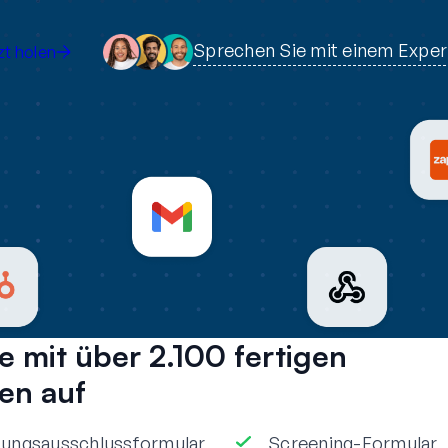
Sprechen Sie mit einem Expe
t holen
e mit über 2.100 fertigen
en auf
ungsausschlussformular
Screening-Formular