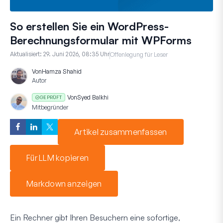
So erstellen Sie ein WordPress-
Berechnungsformular mit WPForms
Aktualisiert:
29. Juni 2026, 08:35 Uhr
Offenlegung für Leser
Von
Hamza Shahid
Autor
Von
Syed Balkhi
GEPRÜFT
Mitbegründer
Artikel zusammenfassen
Für LLM kopieren
Markdown anzeigen
Ein Rechner gibt Ihren Besuchern eine sofortige,