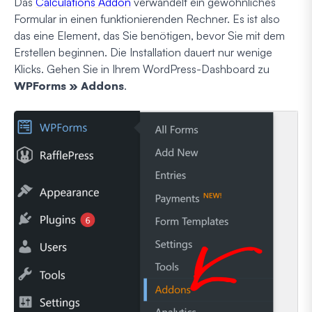
Das
Calculations Addon
verwandelt ein gewöhnliches
Formular in einen funktionierenden Rechner. Es ist also
das eine Element, das Sie benötigen, bevor Sie mit dem
Erstellen beginnen. Die Installation dauert nur wenige
Klicks. Gehen Sie in Ihrem WordPress-Dashboard zu
WPForms » Addons
.