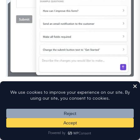
Das Praktische für Rechner ist, dass Smart Edit Felder
hinzufügen und die Berechnungen in einer einzigen
Anfrage anpassen kann.
Bitten Sie es: „Füge eine Umsatzsteuer-Dropdown-Liste
hinzu und schließe sie in die Gesamtsumme ein“, und mit
dem aktivierten Berechnungs-Addon
erstellt es die Formel