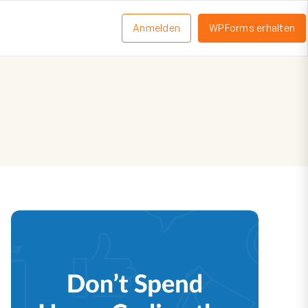
Anmelden
WPForms erhalten
nü
schalten