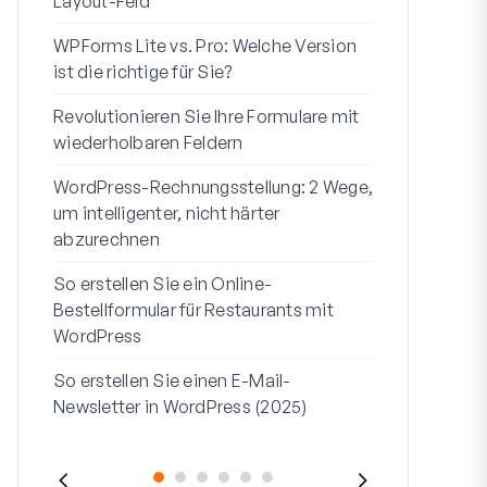
Layout-Feld
Benutzerregi
WPForms Lite vs. Pro: Welche Version
WPForms Wo
ist die richtige für Sie?
Ohne Code 
Revolutionieren Sie Ihre Formulare mit
7 beste Form
wiederholbaren Feldern
Logik
WordPress-Rechnungsstellung: 2 Wege,
So starten S
um intelligenter, nicht härter
bis Ende
abzurechnen
So erstellen
So erstellen Sie ein Online-
Formular in
Bestellformular für Restaurants mit
Adresszeile 1
WordPress
sie verwend
So erstellen Sie einen E-Mail-
Newsletter in WordPress (2025)