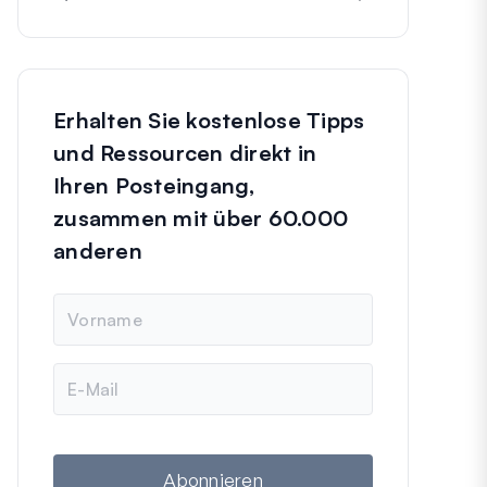
Erhalten Sie kostenlose Tipps
und Ressourcen direkt in
Ihren Posteingang,
zusammen mit über 60.000
anderen
N
a
m
e
E
-
M
a
i
l
Abonnieren