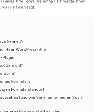
as eines Ihrer Formulare enthält. Ich werde Ihnen
, was sie Ihnen sagt.
n zu kennen?
 auf Ihrer WordPress-Site
s-Plugin
larübersicht"
tandorte"
e eines Formulars
ebigen Formularstandort
 aussehen (und wie Sie einen erneuten Scan
m anderen Plugin erstellt wurden