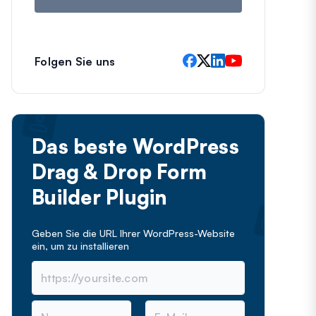
Folgen Sie uns
Das beste WordPress
Drag & Drop Form
Builder Plugin
Geben Sie die URL Ihrer WordPress-Website
ein, um
zu installieren
N
E