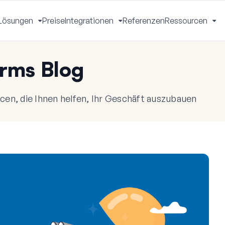
Lösungen
Preise
Integrationen
Referenzen
Ressourcen
Menü
Menü
Menü
Me
mschalten
umschalten
umschalten
um
rms Blog
en, die Ihnen helfen, Ihr Geschäft auszubauen