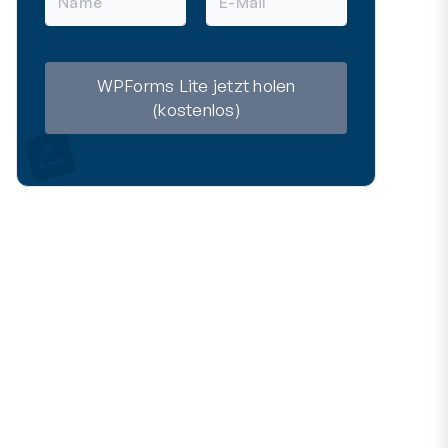
a
-
m
M
e
a
i
l
WPForms Lite jetzt holen
(kostenlos)