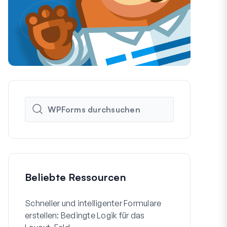
Beliebte Ressourcen
Schneller und intelligenter Formulare
So erstellen
erstellen: Bedingte Logik für das
WordPress-