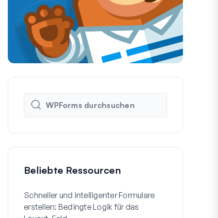
Beliebte Ressourcen
Schneller und intelligenter Formulare
So erstellen
erstellen: Bedingte Logik für das
WordPress-