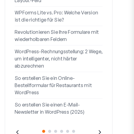
Layout-Feld
Benutzerregi
WPForms Lite vs. Pro: Welche Version
WPForms Wo
ist die richtige für Sie?
Ohne Code 
Revolutionieren Sie Ihre Formulare mit
7 beste Form
wiederholbaren Feldern
Logik
WordPress-Rechnungsstellung: 2 Wege,
So starten S
um intelligenter, nicht härter
bis Ende
abzurechnen
So erstellen
So erstellen Sie ein Online-
Formular in
Bestellformular für Restaurants mit
Adresszeile 1
WordPress
sie verwend
So erstellen Sie einen E-Mail-
Newsletter in WordPress (2025)