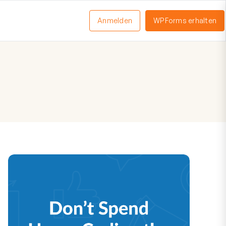
Anmelden
WPForms erhalten
nü
schalten