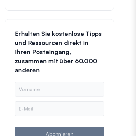
Erhalten Sie kostenlose Tipps
und Ressourcen direkt in
Ihren Posteingang,
zusammen mit über 60.000
anderen
N
a
m
e
E
-
M
a
i
l
Abonnieren