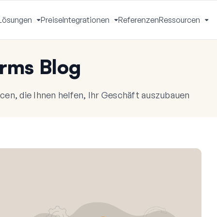
Lösungen
Preise
Integrationen
Referenzen
Ressourcen
Menü
Menü
Menü
Me
mschalten
umschalten
umschalten
um
rms Blog
en, die Ihnen helfen, Ihr Geschäft auszubauen