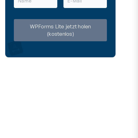
a
-
m
M
e
a
i
l
WPForms Lite jetzt holen
(kostenlos)