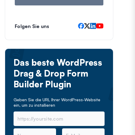
Folgen Sie uns
Das beste WordPress
Drag & Drop Form
Builder Plugin
Geben Sie die URL Ihrer WordPress-Website
ein, um
zu installieren
N
E