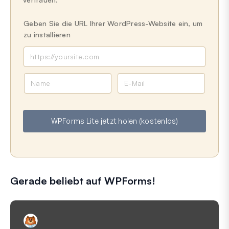
Geben Sie die URL Ihrer WordPress-Website ein, um
zu installieren
N
E
a
-
m
M
e
a
WPForms Lite jetzt holen (kostenlos)
i
l
Gerade beliebt auf WPForms!