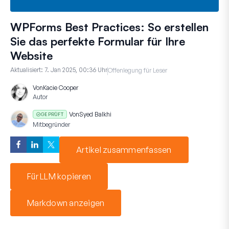
WPForms Best Practices: So erstellen
Sie das perfekte Formular für Ihre
Website
Aktualisiert:
7. Jan 2025, 00:36 Uhr
Offenlegung für Leser
Von
Kacie Cooper
Autor
Von
Syed Balkhi
GEPRÜFT
Mitbegründer
Artikel zusammenfassen
Für LLM kopieren
Markdown anzeigen