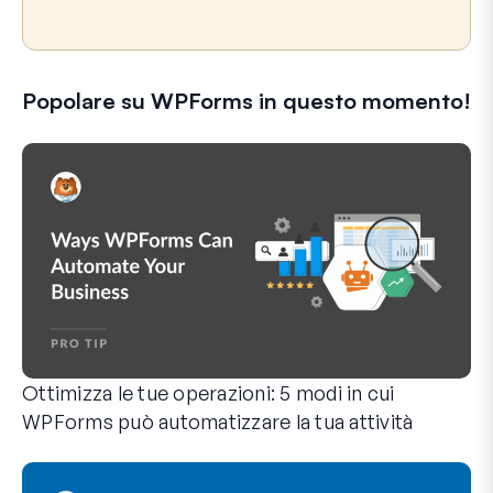
Popolare su WPForms in questo momento!
Ottimizza le tue operazioni: 5 modi in cui
WPForms può automatizzare la tua attività
WPForms può aiutarti a eliminare i passaggi manuali che ti 