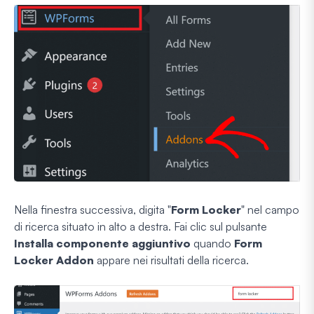
Nella finestra successiva, digita "
Form Locker
" nel campo
di ricerca situato in alto a destra. Fai clic sul pulsante
Installa componente aggiuntivo
quando
Form
Locker Addon
appare nei risultati della ricerca.