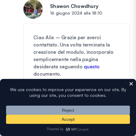
Shawon Chowdhury
dice:
16 giugno 2024 alle 18:10
Ciao Alix – Grazie per averci
contattato. Una volta terminata la
creazione del modulo, incorporalo
semplicemente nella pagina
desiderata seguendo
questo
documento.
Spero che questo aiuti.
Nel caso in cui riscontri problemi,
poiché stai utilizzando una versione a
pagamento di WPForms, hai accesso
al nostro supporto via email, quindi
non esitare a
inviare un ticket di
supporto
.