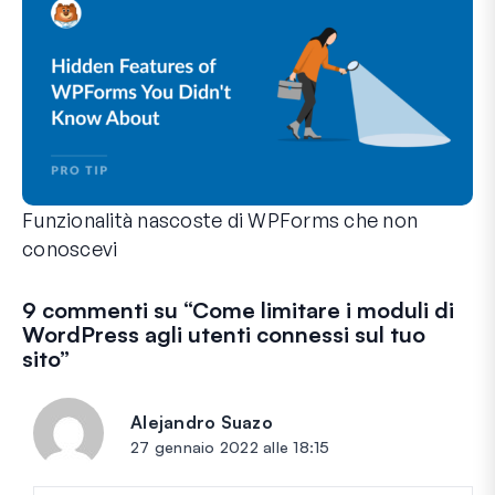
Funzionalità nascoste di WPForms che non
conoscevi
Scopri la potenza nascosta di WPForms con queste funzionalit
Che tu sia un utente esperto di WPForms o che tu abbia appen
9 commenti su “
Come limitare i moduli di
WordPress agli utenti connessi sul tuo
sito
”
Alejandro Suazo
dice:
27 gennaio 2022 alle 18:15