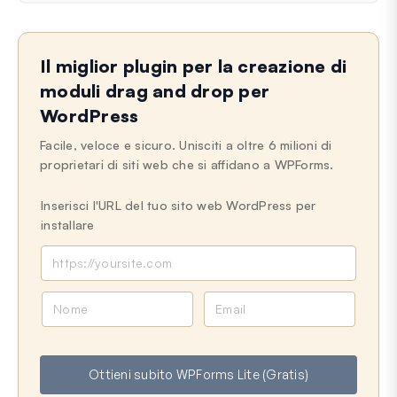
Il miglior plugin per la creazione di
moduli drag and drop per
WordPress
Facile, veloce e sicuro. Unisciti a oltre 6 milioni di
proprietari di siti web che si affidano a WPForms.
Inserisci l'URL del tuo sito web WordPress per
installare
N
E
o
m
m
a
e
i
Ottieni subito WPForms Lite (Gratis)
l