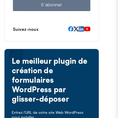
l
S'abonner
Suivez-nous
Le meilleur plugin de
création de
formulaires
WordPress par
glisser-déposer
Entrez l'URL de votre site Web WordPress
pour installer