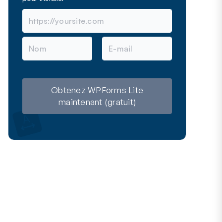
N
E
o
-
m
m
a
i
l
Obtenez WPForms Lite
maintenant (gratuit)