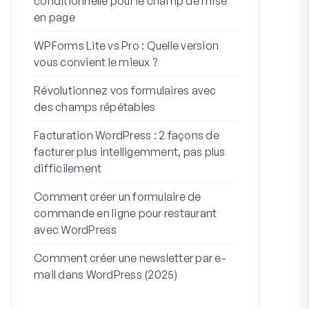
conditionnelle pour le champ de mise
WordPress
en page
Intégratio
WPForms Lite vs Pro : Quelle version
Connectez 
vous convient le mieux ?
7 meilleurs 
Révolutionnez vos formulaires avec
formulaires 
des champs répétables
Comment dém
Facturation WordPress : 2 façons de
Comment cré
facturer plus intelligemment, pas plus
plusieurs ét
difficilement
code)
Comment créer un formulaire de
Ligne d’adres
commande en ligne pour restaurant
À quoi serv
avec WordPress
Comment créer une newsletter par e-
mail dans WordPress (2025)