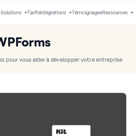
Solutions
Tarifs
Intégrations
Témoignages
Ressources
Activer
Activer
Activer
A
le
le
le
le
menu
menu
menu
m
 WPForms
s pour vous aider à développer votre entreprise