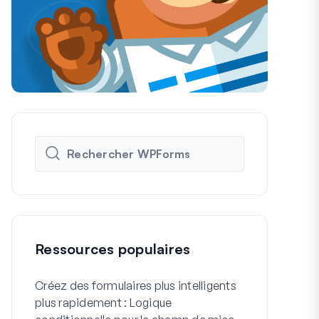
Ressources populaires
Créez des formulaires plus intelligents
Comment cré
plus rapidement : Logique
formulaire d'