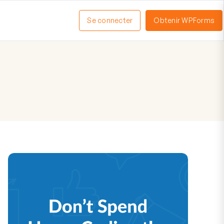
Se connecter
Obtenir WPForms
ctiver
enu