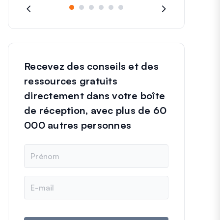
Recevez des conseils et des
ressources gratuits
directement dans votre boîte
de réception, avec plus de 60
000 autres personnes
N
o
m
E
-
m
a
i