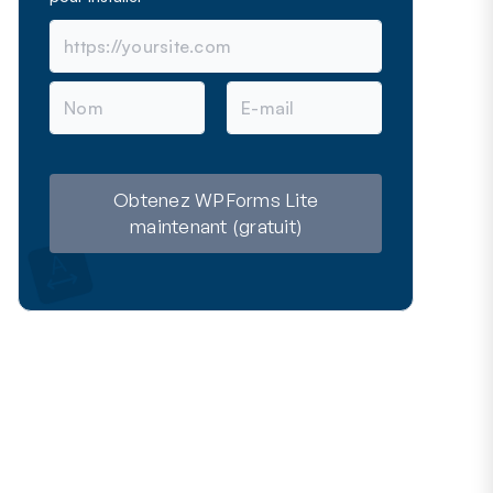
N
E
o
-
m
m
a
i
l
Obtenez WPForms Lite
maintenant (gratuit)