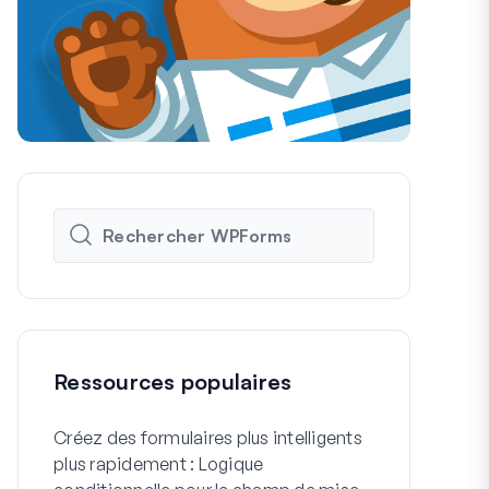
Ressources populaires
Créez des formulaires plus intelligents
Comment cré
plus rapidement : Logique
formulaire d'