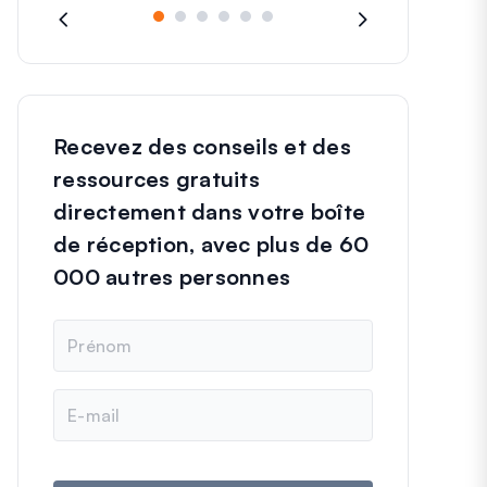
Recevez des conseils et des
ressources gratuits
directement dans votre boîte
de réception, avec plus de 60
000 autres personnes
N
o
m
E
-
m
a
i