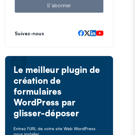
l
S'abonner
Suivez-nous
Le meilleur plugin de
création de
formulaires
WordPress par
glisser-déposer
Entrez l'URL de votre site Web WordPress
pour installer