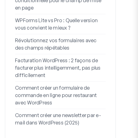
conditionnelle pour le champ de mise
WordPress
en page
Intégratio
WPForms Lite vs Pro : Quelle version
Connectez 
vous convient le mieux ?
7 meilleurs 
Révolutionnez vos formulaires avec
formulaires 
des champs répétables
Comment dém
Facturation WordPress : 2 façons de
Comment cré
facturer plus intelligemment, pas plus
plusieurs ét
difficilement
code)
Comment créer un formulaire de
Ligne d’adres
commande en ligne pour restaurant
À quoi serv
avec WordPress
Comment créer une newsletter par e-
mail dans WordPress (2025)