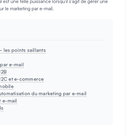
 est une telle puissance lorsqu'il s'agit de gérer une
sur le marketing par e-mail.
 les points saillants
 par e-mail
B2B
l B2C et e-commerce
mobile
'automatisation du marketing par e-mail
r e-mail
ls