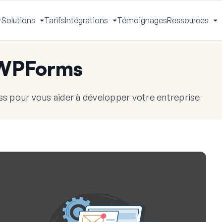
Solutions
Tarifs
Intégrations
Témoignages
Ressources
Activer
Activer
Activer
A
le
le
le
le
menu
menu
menu
m
 WPForms
s pour vous aider à développer votre entreprise