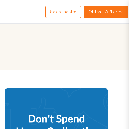
Se connecter
Obtenir WPForms
ctiver
enu