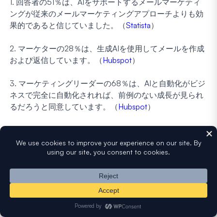
1. 回答者の51％は、AIをサポートするメールマーケティ
ングが従来のメールマーケティングアプローチよりも効
果的であると信じていました。（
Statista
）
2. マーケターの28％は、生成AIを使用してメールを作成
および返信しています。（
Hubspot
）
3. マーケティングリーダーの68％は、AIと自動化がビジ
ネスで完全に自動化されれば、前例のない成長が見られ
るだろうと同意しています。（
Hubspot
）
4. マーケターの71％はAIの使用からプラスのROIを報告
しており、72％はAIが生産性を向上させると述べていま
す。（
Hubspot
）
5. 自動化におけるAIの主な用途には、コンテンツの作成
（マーケターの48％）、データの分析とレポート作成
（45％）、学習（45％）、および調査の実施（32％）
が含まれます。（
Hubspot
）