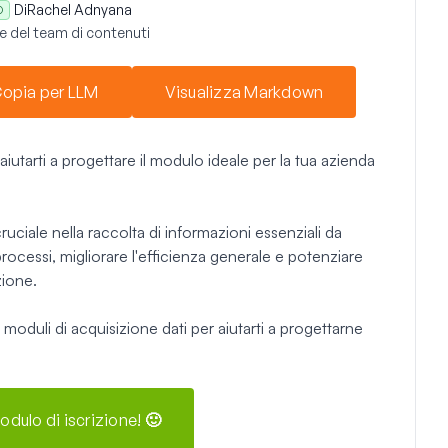
Di
Rachel Adnyana
O
 del team di contenuti
opia per LLM
Visualizza Markdown
iutarti a progettare il modulo ideale per la tua azienda
ruciale nella raccolta di informazioni essenziali da
 i processi, migliorare l'efficienza generale e potenziare
zione.
 moduli di acquisizione dati per aiutarti a progettarne
odulo di iscrizione! 🙂