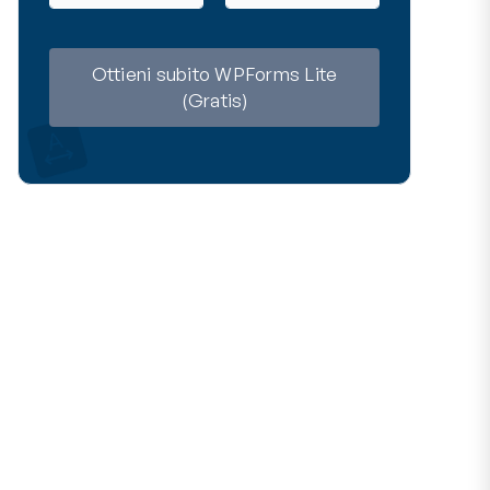
m
a
e
i
l
Ottieni subito WPForms Lite
(Gratis)