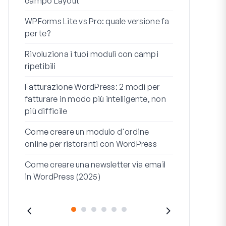
campo Layout
Integrazion
WPForms Lite vs Pro: quale versione fa
WooCommerc
per te?
codice
Rivoluziona i tuoi moduli con campi
I 7 migliori 
ripetibili
logica condi
Fatturazione WordPress: 2 modi per
Come avviare 
fatturare in modo più intelligente, non
fine
più difficile
Come Creare
Come creare un modulo d'ordine
WordPress (
online per ristoranti con WordPress
Riga dell'ind
Come creare una newsletter via email
dell'indirizz
in WordPress (2025)
(+ESEMPI)