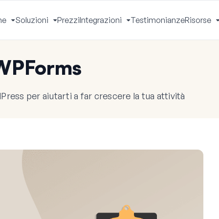
he
Soluzioni
Prezzi
Integrazioni
Testimonianze
Risorse
Apri
Apri
Apri
Menu
Menu
Menu
 WPForms
ress per aiutarti a far crescere la tua attività