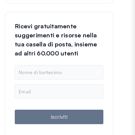
Ricevi gratuitamente
suggerimenti e risorse nella
tua casella di posta, insieme
ad altri 60.000 utenti
N
o
m
e
E
m
a
i
l
Iscriviti