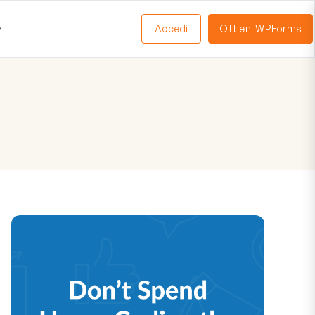
Accedi
Ottieni WPForms
Apri
Menu