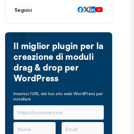
Seguici
Il miglior plugin per la
creazione di moduli
drag & drop per
WordPress
Inserisci l'URL del tuo sito web WordPress per
installare
N
E
o
m