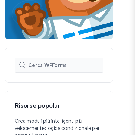
Risorse popolari
Crea moduli più intelligenti più
Come Creare
velocemente: logica condizionale per il
Registrazio