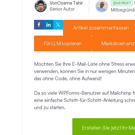
Von
Osama Tahir
GEPRÜFT
Senior Autor
Mitbegründ
Artikel zusammenfassen
Für LLM kopieren
Markdown anz
Möchten Sie Ihre E-Mail-Liste ohne Stress er
verwenden, können Sie in nur wenigen Minuten e
das ohne Code, ohne Aufwand!
Da so viele WPForms-Benutzer auf Mailchimp für
eine einfache Schritt-für-Schritt-Anleitung schr
und zu starten.
Erstellen Sie jetzt Ihr