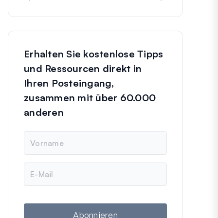
Erhalten Sie kostenlose Tipps
und Ressourcen direkt in
Ihren Posteingang,
zusammen mit über 60.000
anderen
N
a
m
e
E
-
M
a
i
l
Abonnieren