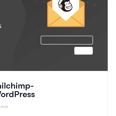
ailchimp-
WordPress
Leser