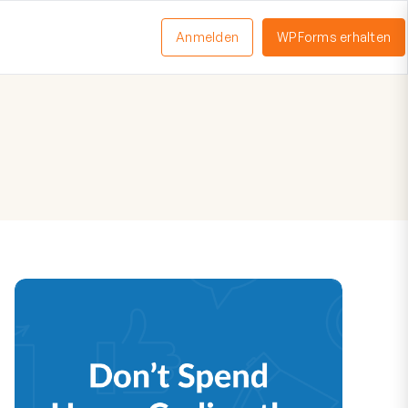
Anmelden
WPForms erhalten
nü
schalten