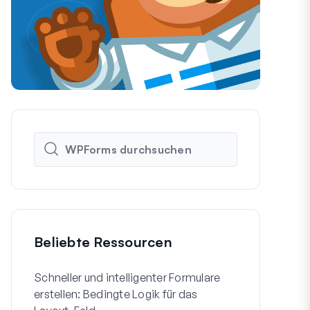
Beliebte Ressourcen
Schneller und intelligenter Formulare
So erstellen
erstellen: Bedingte Logik für das
WordPress-