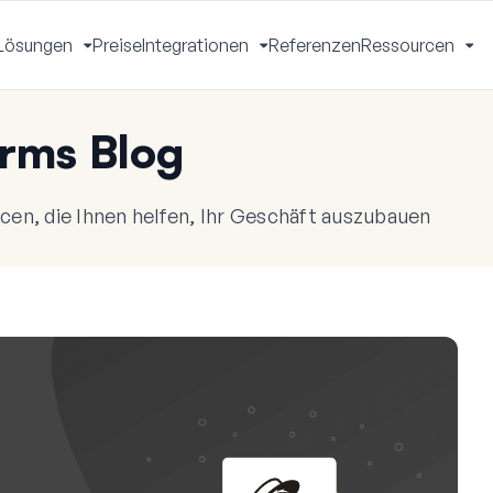
Lösungen
Preise
Integrationen
Referenzen
Ressourcen
Menü
Menü
Menü
Me
mschalten
umschalten
umschalten
um
rms Blog
en, die Ihnen helfen, Ihr Geschäft auszubauen