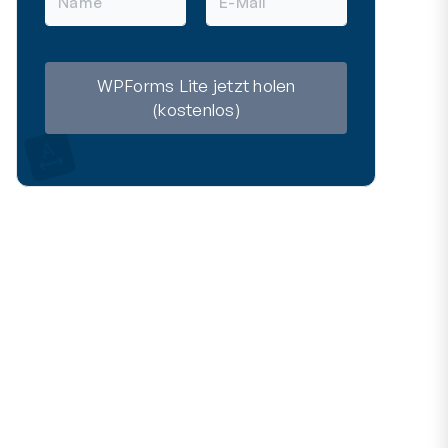
a
-
m
M
e
a
i
l
WPForms Lite jetzt holen
(kostenlos)