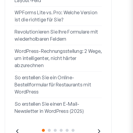
Layout-Feld
Benutzerregi
WPForms Lite vs. Pro: Welche Version
WPForms Wo
ist die richtige für Sie?
Ohne Code 
Revolutionieren Sie Ihre Formulare mit
7 beste Form
wiederholbaren Feldern
Logik
WordPress-Rechnungsstellung: 2 Wege,
So starten S
um intelligenter, nicht härter
bis Ende
abzurechnen
So erstellen
So erstellen Sie ein Online-
Formular in
Bestellformular für Restaurants mit
Adresszeile 1
WordPress
sie verwend
So erstellen Sie einen E-Mail-
Newsletter in WordPress (2025)