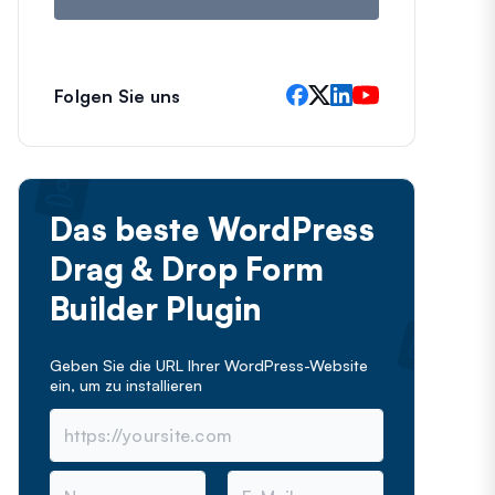
Folgen Sie uns
Das beste WordPress
Drag & Drop Form
Builder Plugin
Geben Sie die URL Ihrer WordPress-Website
ein, um
zu installieren
N
E