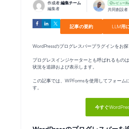
作成者:
編集チーム
レビュー済
編集者
共同創設者
記事の要約
LLM用
WordPressのプログレスバープラグインをお
プログレスインジケーターとも呼ばれるもの
状況を追跡および表示します。
この記事では、WPFormsを使用してフォー
す。
今すぐWordP
WordPressのプログレスバー