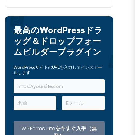
最高のWordPressドラ
ッグ＆ドロップフォー
ムビルダープラグイン
WordPressサイトのURLを入力してインストー
ルします
名
メ
前
ー
ル
ア
ド
レ
WPForms Liteを今すぐ入手（無
ス