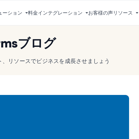
ューション
料金
インテグレーション
お客様の声
リソース
メ
メ
ニ
ニ
ュ
ュ
rmsブログ
ー
ー
を
を
切
切
ヒント、リソースでビジネスを成長させましょう
り
り
替
替
え
え
る
る