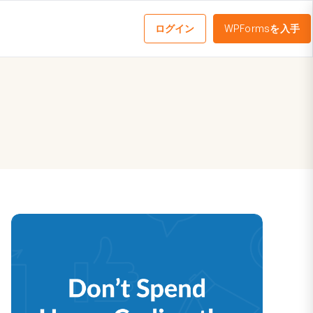
ログイン
WPFormsを入手
メ
ニ
ュ
ー
を
切
り
替
え
る