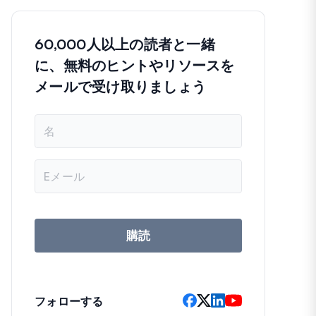
60,000人以上の読者と一緒
に、無料のヒントやリソースを
メールで受け取りましょう
名
前
メ
ー
ル
ア
ド
レ
購読
ス
フォローする