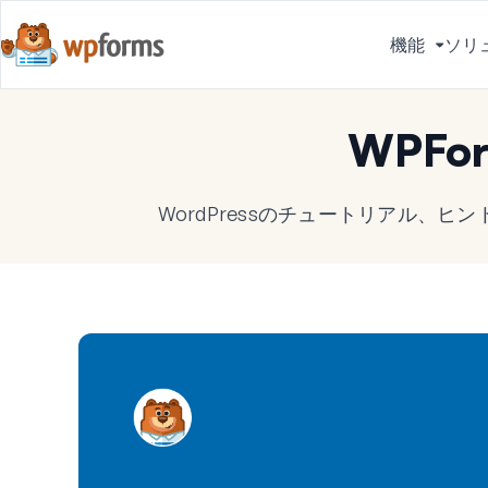
機能
ソリ
メ
ニ
ュ
WPFo
ー
を
切
WordPressのチュートリアル、
り
替
え
る