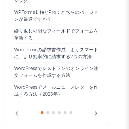
ジック
WPForms 
WPForms LiteとPro：どちらのバージョ
ドなしで接
ンが最適ですか？
条件付きロ
繰り返し可能なフィールドでフォームを
ムビルダー7
革新する
ブログの始
WordPressの請求書作成：よりスマート
WordPre
に、より効率的に請求する2つの方法
作成する方
WordPressでレストランのオンライン注
住所1と住所
文フォームを作成する方法
WordPressでメールニュースレターを作
成する方法（2025年）