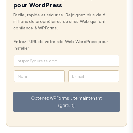
pour WordPress
Facile, rapide et sécurisé. Rejoignez plus de 6
millions de propriétaires de sites Web qui font
confiance à WPForms.
Entrez l'URL de votre site Web WordPress pour
installer
N
E
o
-
m
m
a
Obtenez WPForms Lite maintenant
i
(gratuit)
l