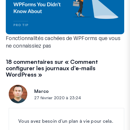
Fonctionnalités cachées de WPForms que vous
ne connaissiez pas
Découvrez la puissance cachée de WPForms avec ces fonction
Que vous soyez un utilisateur expérimenté de WPForms ou qu
18 commentaires sur «
Comment
configurer les journaux d’e-mails
WordPress
»
Marco
dit :
27 février 2020 à 23:24
Vous avez besoin d'un plan à vie pour cela.