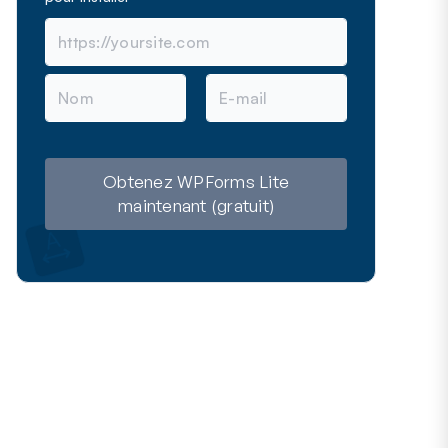
N
E
o
-
m
m
a
i
l
Obtenez WPForms Lite
maintenant (gratuit)