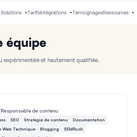
Solutions
Tarifs
Intégrations
Témoignages
Ressources
Activer
Activer
Activer
A
le
le
le
le
menu
menu
menu
m
e équipe
u expérimentée et hautement qualifiée.
y
Responsable de contenu
ess
SEO
Stratégie de contenu
Documentation
u Web Technique
Blogging
SEMRush