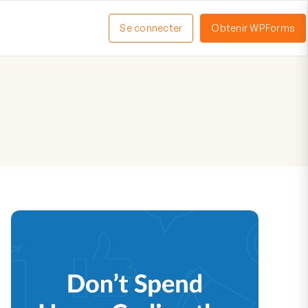
Se connecter
Obtenir WPForms
ctiver
enu