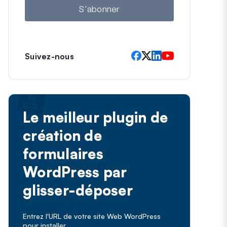
l
S'abonner
Suivez-nous
Le meilleur plugin de
création de
formulaires
WordPress par
glisser-déposer
Entrez l'URL de votre site Web WordPress
pour installer