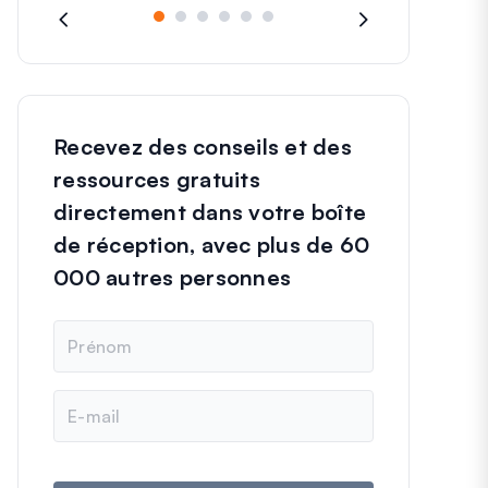
Recevez des conseils et des
ressources gratuits
directement dans votre boîte
de réception, avec plus de 60
000 autres personnes
N
o
m
E
-
m
a
i