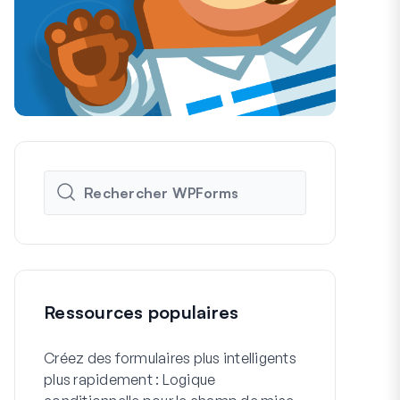
Ressources populaires
Créez des formulaires plus intelligents
Comment cré
plus rapidement : Logique
formulaire d'