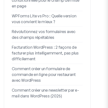
conditionnelle pour le champ de mise
WordPress
en page
Intégratio
WPForms Lite vs Pro : Quelle version
Connectez 
vous convient le mieux ?
7 meilleurs 
Révolutionnez vos formulaires avec
formulaires 
des champs répétables
Comment dém
Facturation WordPress : 2 façons de
Comment cré
facturer plus intelligemment, pas plus
plusieurs ét
difficilement
code)
Comment créer un formulaire de
Ligne d’adres
commande en ligne pour restaurant
À quoi serv
avec WordPress
Comment créer une newsletter par e-
mail dans WordPress (2025)