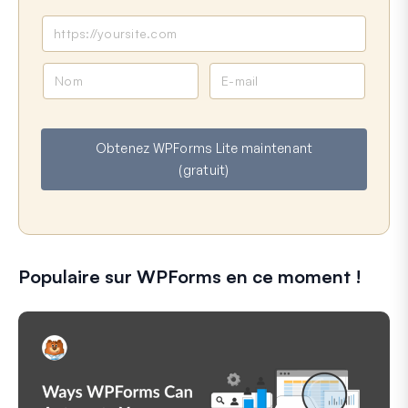
N
E
o
-
m
m
a
Obtenez WPForms Lite maintenant
i
(gratuit)
l
Populaire sur WPForms en ce moment !